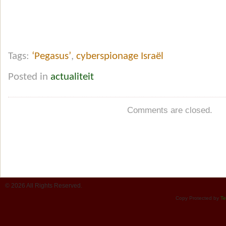
Tags:
‘Pegasus’
,
cyberspionage Israël
Posted in
actualiteit
Comments are closed.
© 2026 All Rights Reserved.
Copy Protected by
Te