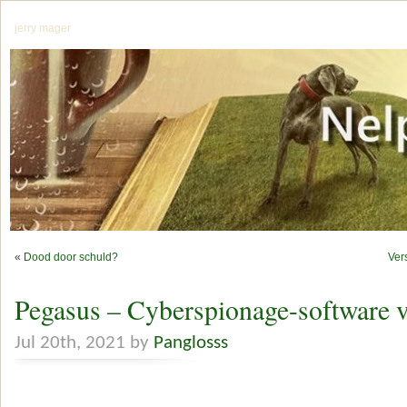
jerry mager
«
Dood door schuld?
Ver
Pegasus – Cyberspionage-software va
Jul 20th, 2021 by
Panglosss