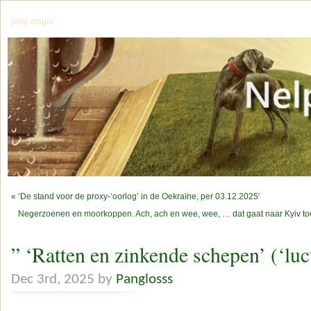
jerry mager
«
‘De stand voor de proxy-‘oorlog’ in de Oekraïne, per 03.12.2025′
Negerzoenen en moorkoppen. Ach, ach en wee, wee, … dat gaat naar Kyiv toe, 
” ‘Ratten en zinkende schepen’ (‘luc
Dec 3rd, 2025 by
Panglosss