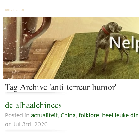
jerry mager
Tag Archive 'anti-terreur-humor'
de afhaalchinees
Posted in
actualiteit
,
China
,
folklore
,
heel leuke di
on Jul 3rd, 2020