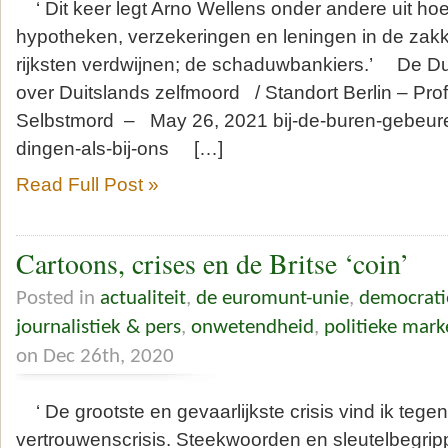
‘ Dit keer legt Arno Wellens onder andere uit hoe
hypotheken, verzekeringen en leningen in de zakk
rijksten verdwijnen; de schaduwbankiers.’ De D
over Duitslands zelfmoord / Standort Berlin – Pro
Selbstmord – May 26, 2021 bij-de-buren-gebeuren
dingen-als-bij-ons […]
Read Full Post »
Cartoons, crises en de Britse ‘coin’
Posted in
actualiteit
,
de euromunt-unie
,
democrati
journalistiek & pers
,
onwetendheid
,
politieke mark
on Dec 26th, 2020
‘ De grootste en gevaarlijkste crisis vind ik tege
vertrouwenscrisis. Steekwoorden en sleutelbegrip