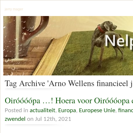
jerry mager
Tag Archive 'Arno Wellens financieel j
Oiróóóópa …! Hoera voor Oiróóóopa e
Posted in
actualiteit
,
Europa
,
Europese Unie
,
finan
zwendel
on Jul 12th, 2021