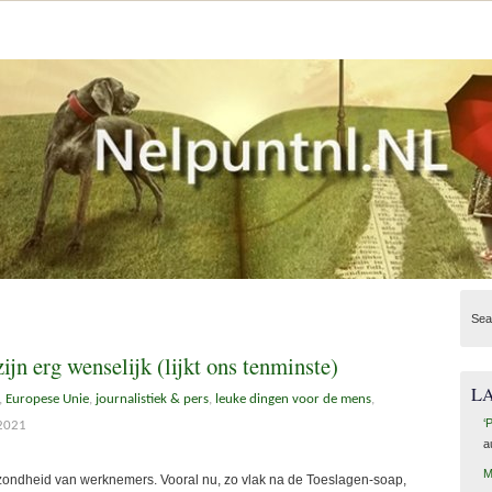
Sea
ijn erg wenselijk (lijkt ons tenminste)
L
,
Europese Unie
,
journalistiek & pers
,
leuke dingen voor de mens
,
‘
 2021
a
M
ondheid van werknemers. Vooral nu, zo vlak na de Toeslagen-soap,