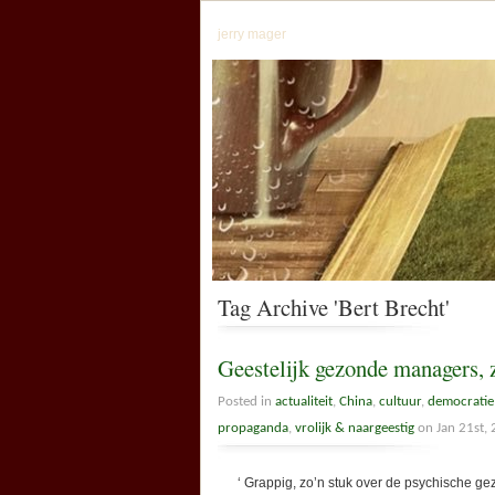
jerry mager
Tag Archive 'Bert Brecht'
Geestelijk gezonde managers, z
Posted in
actualiteit
,
China
,
cultuur
,
democratie
propaganda
,
vrolijk & naargeestig
on Jan 21st,
‘ Grappig, zo’n stuk over de psychische gez