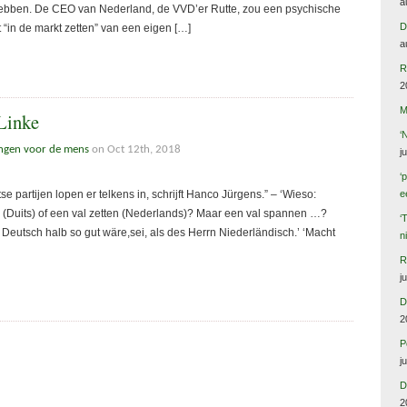
a
 te hebben. De CEO van Nederland, de VVD’er Rutte, zou een psychische
D
t “in de markt zetten” van een eigen […]
a
R
2
M
 Linke
‘
ingen voor de mens
on Oct 12th, 2018
j
‘
 partijen lopen er telkens in, schrijft Hanco Jürgens.” – ‘Wieso:
e
n (Duits) of een val zetten (Nederlands)? Maar een val spannen …?
‘
eutsch halb so gut wäre,sei, als des Herrn Niederländisch.’ ‘Macht
n
R
j
D
2
P
j
D
2