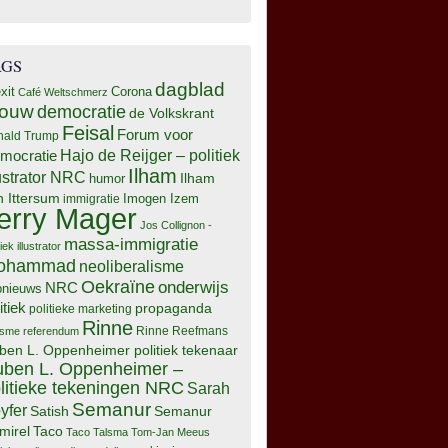
AGS
dagblad
xit
Corona
Café Weltschmerz
rouw
democratie
de Volkskrant
Feisal
Forum voor
nald Trump
Hajo de Reijger – politiek
mocratie
Ilham
lustrator NRC
Ilham
humor
n Ittersum
Imogen Izem
immigratie
erry Mager
Jos Collignon -
massa-immigratie
tiek illustrator
ohammad
neoliberalisme
Oekraïne
onderwijs
NRC
pnieuws
itiek
propaganda
politieke marketing
Rinne
isme
referendum
Rinne Reefmans
ben L. Oppenheimer politiek tekenaar
ben L. Oppenheimer –
litieke tekeningen NRC
Sarah
Semanur
yfer
Semanur
Satish
mirel
Taco
Taco Talsma
Tom-Jan Meeus