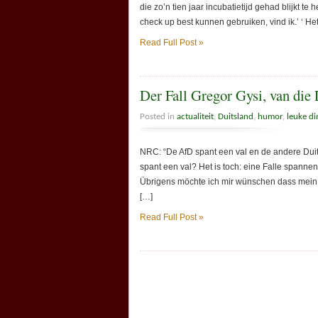
die zo’n tien jaar incubatietijd gehad blijkt
check up best kunnen gebruiken, vind ik.’ ‘ He
Read Full Post »
Der Fall Gregor Gysi, van die
Posted in
actualiteit
,
Duitsland
,
humor
,
leuke d
NRC: “De AfD spant een val en de andere Duitse
spant een val? Het is toch: eine Falle spanne
Übrigens möchte ich mir wünschen dass mein D
[…]
Read Full Post »