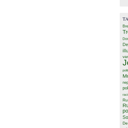
T
Bre
T
Do
De
il
va
J
poli
M
ne
pol
rac
Ru
Ru
po
So
De