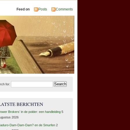
Feed on
Posts
Comments
rch for:
AATSTE BERICHTEN
Power Brokers’ in de polder: een handleiding
5
ugustus 2026
aduro-Dam-Dam-Dam? en de Smurfen
2