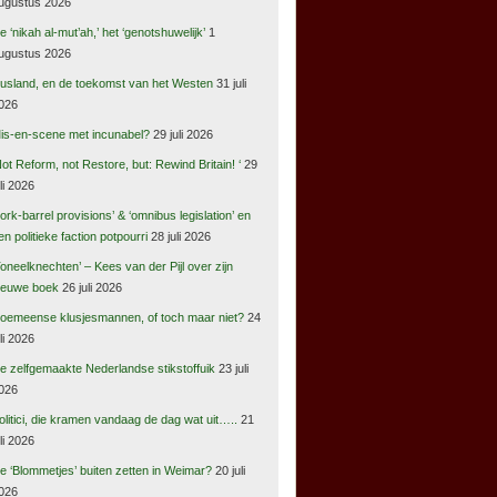
ugustus 2026
e ‘nikah al-mut’ah,’ het ‘genotshuwelijk’
1
ugustus 2026
usland, en de toekomst van het Westen
31 juli
026
is-en-scene met incunabel?
29 juli 2026
Not Reform, not Restore, but: Rewind Britain! ‘
29
uli 2026
pork-barrel provisions’ & ‘omnibus legislation’ en
en politieke faction potpourri
28 juli 2026
Toneelknechten’ – Kees van der Pijl over zijn
ieuwe boek
26 juli 2026
oemeense klusjesmannen, of toch maar niet?
24
uli 2026
e zelfgemaakte Nederlandse stikstoffuik
23 juli
026
olitici, die kramen vandaag de dag wat uit…..
21
uli 2026
e ‘Blommetjes’ buiten zetten in Weimar?
20 juli
026