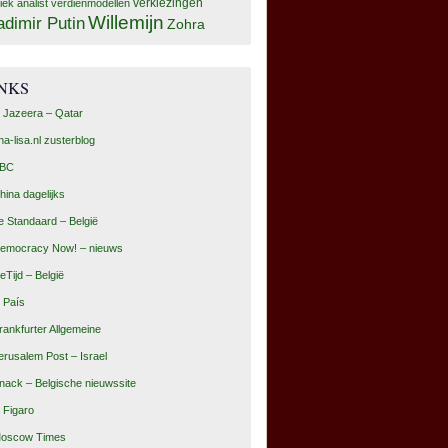
tiek analist
verdienmodellen
verkiezingen
Willemijn
adimir Putin
Zohra
INKS
l Jazeera – Qatar
na-lisa.nl zusterblog
BC
hina dagelijks
e Standaard – België
emocracy Now! – nieuws
eTijd – België
l País
rankfurter Allgemeine
erusalem Post – Israel
nack – Belgische nieuwssite
e Figaro
oscow Times