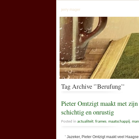
jerry mager
Tag Archive '’Berufung’'
Pieter Omtzigt maakt met zijn 
schichtig en onrustig
Posted in
actualiteit
,
frames
,
maatschappij
,
mana
‘ Jazeker, Pieter Omtzigt maakt veel Haagse K