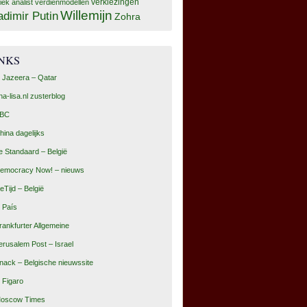
tiek analist
verdienmodellen
verkiezingen
Willemijn
adimir Putin
Zohra
INKS
l Jazeera – Qatar
na-lisa.nl zusterblog
BC
hina dagelijks
e Standaard – België
emocracy Now! – nieuws
eTijd – België
l País
rankfurter Allgemeine
erusalem Post – Israel
nack – Belgische nieuwssite
e Figaro
oscow Times