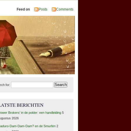
Feed on
Posts
Comments
rch for:
AATSTE BERICHTEN
Power Brokers’ in de polder: een handleiding
5
ugustus 2026
aduro-Dam-Dam-Dam? en de Smurfen
2