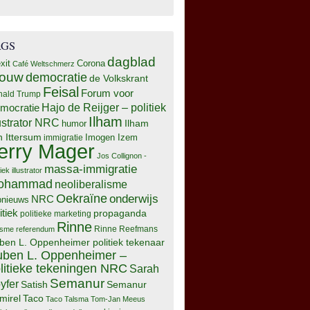
AGS
dagblad
xit
Corona
Café Weltschmerz
rouw
democratie
de Volkskrant
Feisal
Forum voor
nald Trump
Hajo de Reijger – politiek
mocratie
Ilham
lustrator NRC
Ilham
humor
n Ittersum
Imogen Izem
immigratie
erry Mager
Jos Collignon -
massa-immigratie
tiek illustrator
ohammad
neoliberalisme
Oekraïne
onderwijs
NRC
pnieuws
itiek
propaganda
politieke marketing
Rinne
isme
referendum
Rinne Reefmans
ben L. Oppenheimer politiek tekenaar
ben L. Oppenheimer –
litieke tekeningen NRC
Sarah
Semanur
yfer
Semanur
Satish
mirel
Taco
Taco Talsma
Tom-Jan Meeus