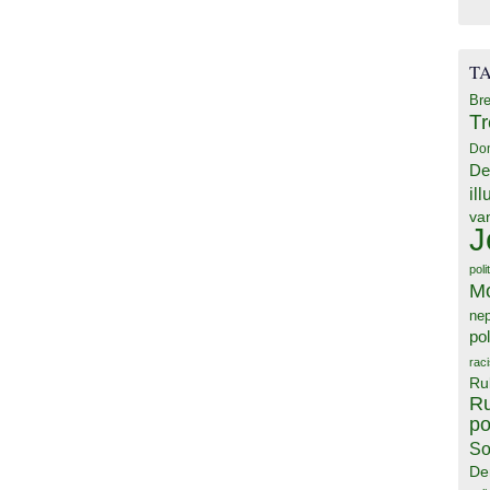
T
Bre
T
Do
De
il
va
J
poli
M
ne
pol
rac
Ru
Ru
po
So
De