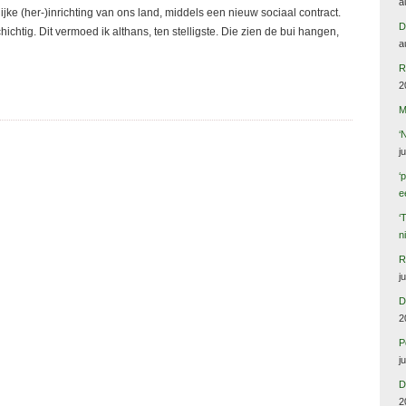
a
ke (her-)inrichting van ons land, middels een nieuw sociaal contract.
D
chichtig. Dit vermoed ik althans, ten stelligste. Die zien de bui hangen,
a
R
2
M
‘
j
‘
e
‘
n
R
j
D
2
P
j
D
2