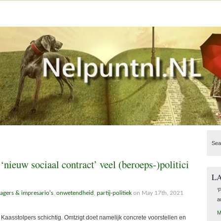
Sea
‘nieuw sociaal contract’ veel (beroeps-)politici
L
‘
gers & impresario's
,
onwetendheid
,
partij-politiek
on May 17th, 2021
a
M
aasstolpers schichtig. Omtzigt doet namelijk concrete voorstellen en