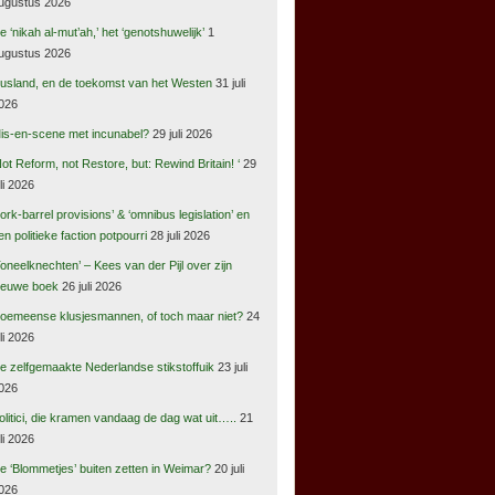
ugustus 2026
e ‘nikah al-mut’ah,’ het ‘genotshuwelijk’
1
ugustus 2026
usland, en de toekomst van het Westen
31 juli
026
is-en-scene met incunabel?
29 juli 2026
Not Reform, not Restore, but: Rewind Britain! ‘
29
uli 2026
pork-barrel provisions’ & ‘omnibus legislation’ en
en politieke faction potpourri
28 juli 2026
Toneelknechten’ – Kees van der Pijl over zijn
ieuwe boek
26 juli 2026
oemeense klusjesmannen, of toch maar niet?
24
uli 2026
e zelfgemaakte Nederlandse stikstoffuik
23 juli
026
olitici, die kramen vandaag de dag wat uit…..
21
uli 2026
e ‘Blommetjes’ buiten zetten in Weimar?
20 juli
026