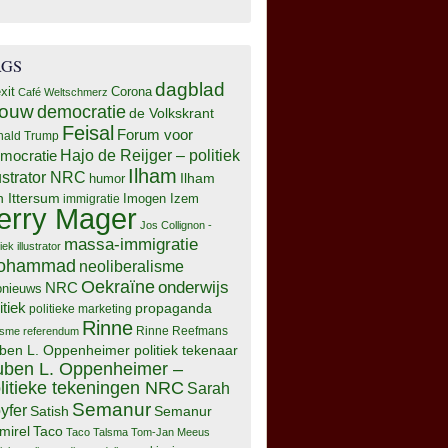
AGS
dagblad
xit
Corona
Café Weltschmerz
rouw
democratie
de Volkskrant
Feisal
Forum voor
nald Trump
Hajo de Reijger – politiek
mocratie
Ilham
lustrator NRC
Ilham
humor
n Ittersum
Imogen Izem
immigratie
erry Mager
Jos Collignon -
massa-immigratie
tiek illustrator
ohammad
neoliberalisme
Oekraïne
onderwijs
NRC
pnieuws
itiek
propaganda
politieke marketing
Rinne
isme
referendum
Rinne Reefmans
ben L. Oppenheimer politiek tekenaar
ben L. Oppenheimer –
litieke tekeningen NRC
Sarah
Semanur
yfer
Semanur
Satish
mirel
Taco
Taco Talsma
Tom-Jan Meeus