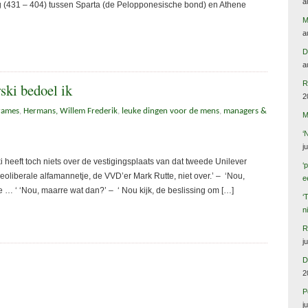
a
 (431 – 404) tussen Sparta (de Pelopponesische bond) en Athene
M
a
D
a
R
ski bedoel ik
2
rames
,
Hermans, Willem Frederik
,
leuke dingen voor de mens
,
managers &
M
‘
j
heeft toch niets over de vestigingsplaats van dat tweede Unilever
‘
eoliberale alfamannetje, de VVD’er Mark Rutte, niet over.’ – ‘Nou,
e
e … ‘ ‘Nou, maarre wat dan?’ – ‘ Nou kijk, de beslissing om […]
‘
n
R
j
D
2
P
j