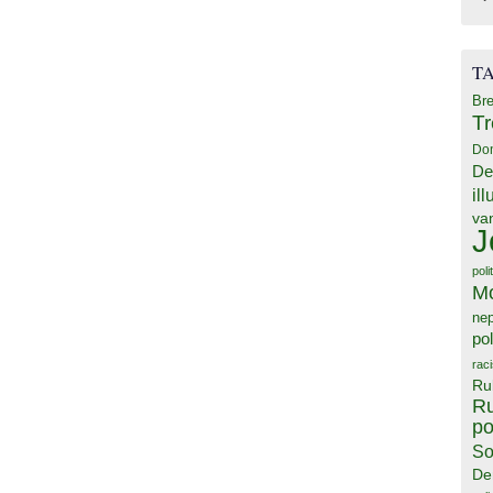
T
Bre
T
Do
De
il
va
J
poli
M
ne
pol
rac
Ru
Ru
po
So
De