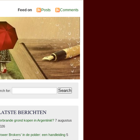
Feed on
Posts
Comments
rch for:
AATSTE BERICHTEN
erbrande grond kopen in Argentinië?
7 augustus
026
Power Brokers’ in de polder: een handleiding
5