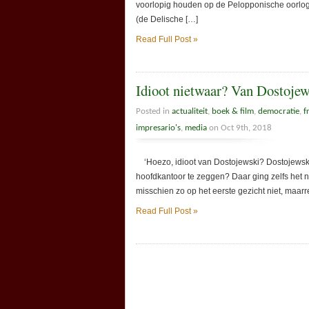
voorlopig houden op de Pelopponische oorlog
(de Delische […]
Read Full Post »
Idioot nietwaar? Van Dostojew
Posted in
actualiteit
,
boek & film
,
democratie
,
f
impresario's
,
media
on Oct 9th, 2018
‘Hoezo, idioot van Dostojewski? Dostojewski 
hoofdkantoor te zeggen? Daar ging zelfs het n
misschien zo op het eerste gezicht niet, maarr
Read Full Post »