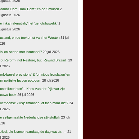
ugustus 2026
aduro-Dam-Dam-Dam? en de Smurfen
2
ugustus 2026
e ‘nikah al-mut’ah,’ het ‘genotshuwelijk’
1
ugustus 2026
usland, en de toekomst van het Westen
31 juli
026
is-en-scene met incunabel?
29 juli 2026
Not Reform, not Restore, but: Rewind Britain! ‘
29
uli 2026
pork-barrel provisions’ & ‘omnibus legislation’ en
en politieke faction potpourri
28 juli 2026
Toneelknechten’ – Kees van der Pijl over zijn
ieuwe boek
26 juli 2026
oemeense klusjesmannen, of toch maar niet?
24
uli 2026
e zelfgemaakte Nederlandse stikstoffuik
23 juli
026
olitici, die kramen vandaag de dag wat uit…..
21
uli 2026