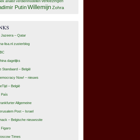
tiek analist
verdienmodellen
verkiezingen
Willemijn
adimir Putin
Zohra
INKS
l Jazeera – Qatar
na-lisa.nl zusterblog
BC
hina dagelijks
e Standaard – België
emocracy Now! – nieuws
eTijd – België
l País
rankfurter Allgemeine
erusalem Post – Israel
nack – Belgische nieuwssite
e Figaro
oscow Times