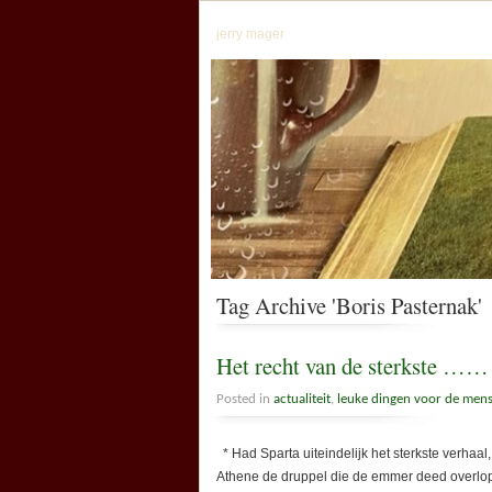
jerry mager
Tag Archive 'Boris Pasternak'
Het recht van de sterkste ……
Posted in
actualiteit
,
leuke dingen voor de men
* Had Sparta uiteindelijk het sterkste verhaa
Athene de druppel die de emmer deed overlopen