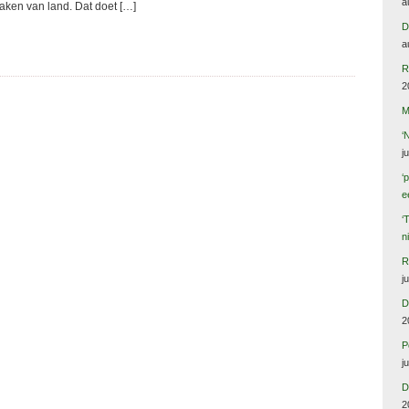
a
aken van land. Dat doet […]
D
a
R
2
M
‘
j
‘
e
‘
n
R
j
D
2
P
j
D
2