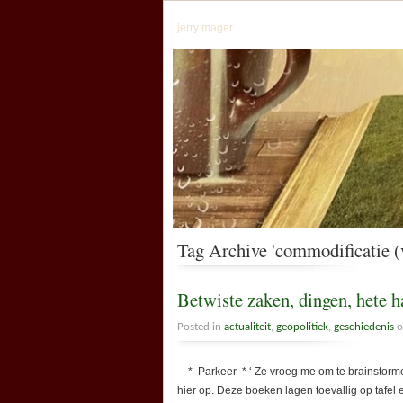
jerry mager
Tag Archive 'commodificatie (
Betwiste zaken, dingen, hete 
Posted in
actualiteit
,
geopolitiek
,
geschiedenis
o
* Parkeer * ‘ Ze vroeg me om te brainstorme
hier op. Deze boeken lagen toevallig op tafel