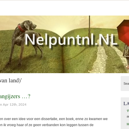
van land)'
Sea
hangijzers …?
L
n Apr 12th, 2024
‘
a
n over een idee voor een dissertatie, een boek, enne zo kwamen we
M
 en ik vroeg haar of ze geen verbanden kon leggen tussen de