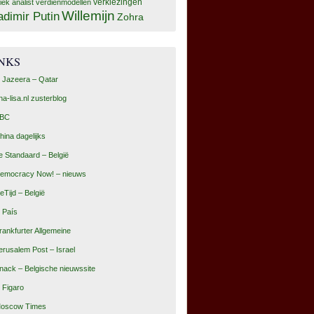
tiek analist
verdienmodellen
verkiezingen
Willemijn
adimir Putin
Zohra
INKS
l Jazeera – Qatar
na-lisa.nl zusterblog
BC
hina dagelijks
e Standaard – België
emocracy Now! – nieuws
eTijd – België
l País
rankfurter Allgemeine
erusalem Post – Israel
nack – Belgische nieuwssite
e Figaro
oscow Times