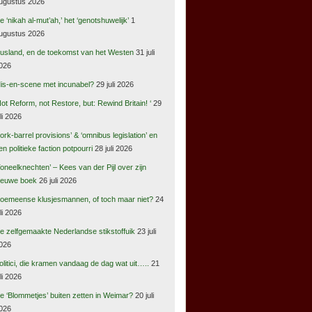
ugustus 2026
e ‘nikah al-mut’ah,’ het ‘genotshuwelijk’
1
ugustus 2026
usland, en de toekomst van het Westen
31 juli
026
is-en-scene met incunabel?
29 juli 2026
Not Reform, not Restore, but: Rewind Britain! ‘
29
uli 2026
pork-barrel provisions’ & ‘omnibus legislation’ en
en politieke faction potpourri
28 juli 2026
Toneelknechten’ – Kees van der Pijl over zijn
ieuwe boek
26 juli 2026
oemeense klusjesmannen, of toch maar niet?
24
uli 2026
e zelfgemaakte Nederlandse stikstoffuik
23 juli
026
olitici, die kramen vandaag de dag wat uit…..
21
uli 2026
e ‘Blommetjes’ buiten zetten in Weimar?
20 juli
026