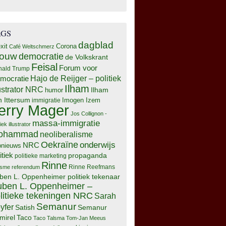
AGS
dagblad
xit
Corona
Café Weltschmerz
rouw
democratie
de Volkskrant
Feisal
Forum voor
nald Trump
Hajo de Reijger – politiek
mocratie
Ilham
lustrator NRC
Ilham
humor
n Ittersum
Imogen Izem
immigratie
erry Mager
Jos Collignon -
massa-immigratie
tiek illustrator
ohammad
neoliberalisme
Oekraïne
onderwijs
NRC
pnieuws
itiek
propaganda
politieke marketing
Rinne
isme
referendum
Rinne Reefmans
ben L. Oppenheimer politiek tekenaar
ben L. Oppenheimer –
litieke tekeningen NRC
Sarah
Semanur
yfer
Semanur
Satish
mirel
Taco
Taco Talsma
Tom-Jan Meeus