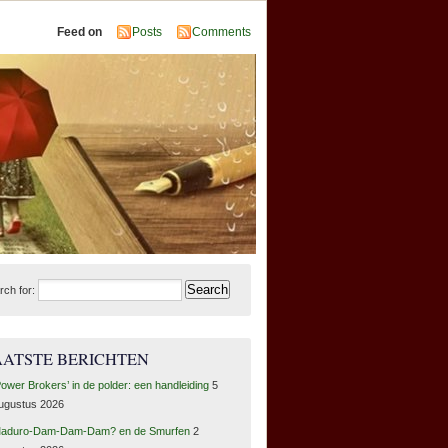
Feed on
Posts
Comments
rch for:
AATSTE BERICHTEN
Power Brokers’ in de polder: een handleiding
5
ugustus 2026
aduro-Dam-Dam-Dam? en de Smurfen
2