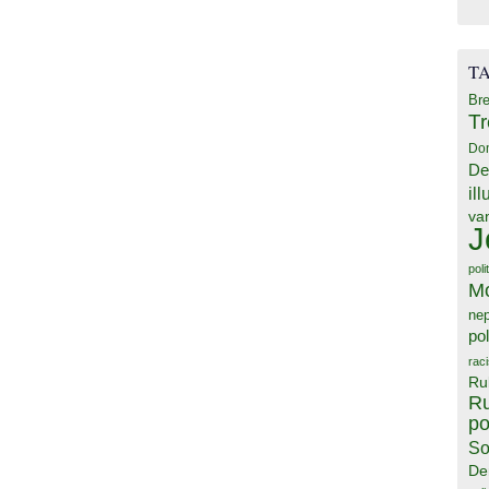
T
Bre
T
Do
De
il
va
J
poli
M
ne
pol
rac
Ru
Ru
po
So
De