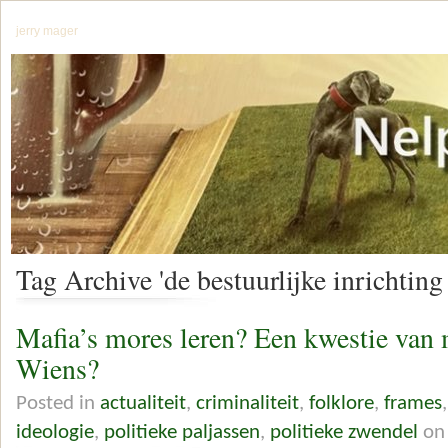
jerry mager
Tag Archive 'de bestuurlijke inrichtin
Mafia’s mores leren? Een kwestie van m
Wiens?
Posted in
actualiteit
,
criminaliteit
,
folklore
,
frames
ideologie
,
politieke paljassen
,
politieke zwendel
on 