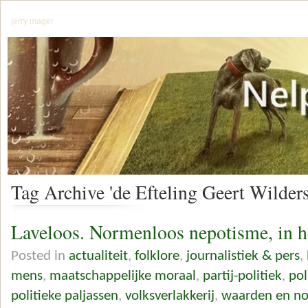
jerry mager
Tag Archive 'de Efteling Geert Wilders
Laveloos. Normenloos nepotisme, in h
Posted in
actualiteit
,
folklore
,
journalistiek & pers
,
mens
,
maatschappelijke moraal
,
partij-politiek
,
pol
politieke paljassen
,
volksverlakkerij
,
waarden en n