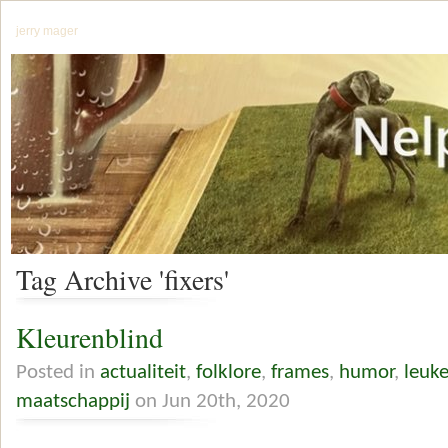
jerry mager
Tag Archive 'fixers'
Kleurenblind
Posted in
actualiteit
,
folklore
,
frames
,
humor
,
leuk
maatschappij
on Jun 20th, 2020