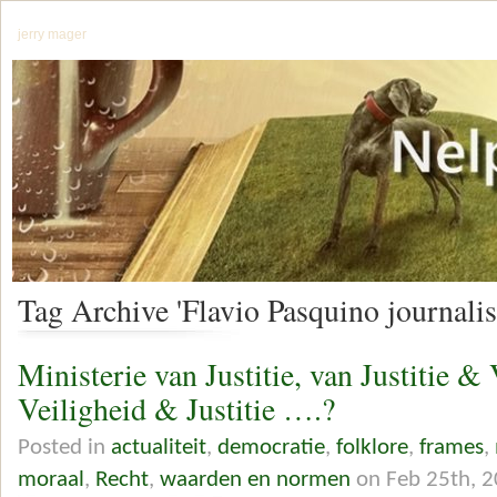
jerry mager
Tag Archive 'Flavio Pasquino journali
Ministerie van Justitie, van Justitie & 
Veiligheid & Justitie ….?
Posted in
actualiteit
,
democratie
,
folklore
,
frames
,
moraal
,
Recht
,
waarden en normen
on Feb 25th, 