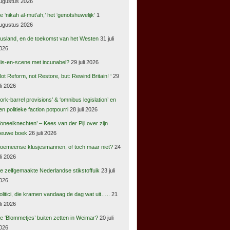
ugustus 2026
e ‘nikah al-mut’ah,’ het ‘genotshuwelijk’
1
ugustus 2026
usland, en de toekomst van het Westen
31 juli
026
is-en-scene met incunabel?
29 juli 2026
Not Reform, not Restore, but: Rewind Britain! ‘
29
uli 2026
pork-barrel provisions’ & ‘omnibus legislation’ en
en politieke faction potpourri
28 juli 2026
Toneelknechten’ – Kees van der Pijl over zijn
ieuwe boek
26 juli 2026
oemeense klusjesmannen, of toch maar niet?
24
uli 2026
e zelfgemaakte Nederlandse stikstoffuik
23 juli
026
olitici, die kramen vandaag de dag wat uit…..
21
uli 2026
e ‘Blommetjes’ buiten zetten in Weimar?
20 juli
026