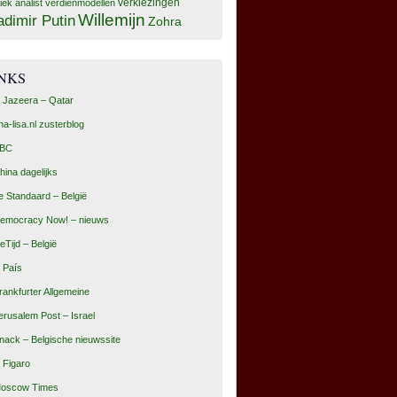
tiek analist
verdienmodellen
verkiezingen
Willemijn
adimir Putin
Zohra
INKS
l Jazeera – Qatar
na-lisa.nl zusterblog
BC
hina dagelijks
e Standaard – België
emocracy Now! – nieuws
eTijd – België
l País
rankfurter Allgemeine
erusalem Post – Israel
nack – Belgische nieuwssite
e Figaro
oscow Times