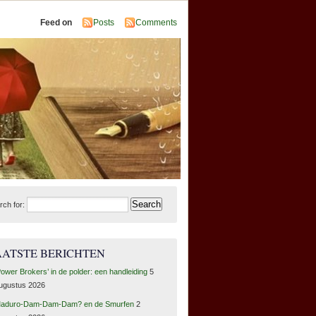
Feed on
Posts
Comments
rch for:
AATSTE BERICHTEN
Power Brokers’ in de polder: een handleiding
5
ugustus 2026
aduro-Dam-Dam-Dam? en de Smurfen
2