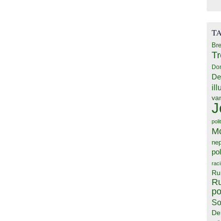
T
Bre
T
Do
De
il
va
J
poli
M
ne
pol
rac
Ru
Ru
po
So
De