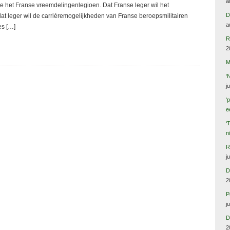
a
e het Franse vreemdelingenlegioen. Dat Franse leger wil het
D
dat leger wil de carrièremogelijkheden van Franse beroepsmilitairen
a
es […]
R
2
M
‘
j
‘
e
‘
n
R
j
D
2
P
j
D
2