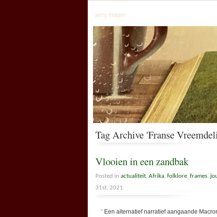
jerry mager
Tag Archive 'Franse Vreemdel
Vlooien in een zandbak
Posted in
actualiteit
,
Afrika
,
folklore
,
frames
,
jo
31st, 2021
‘ Een alternatief narratief aangaande Macrons