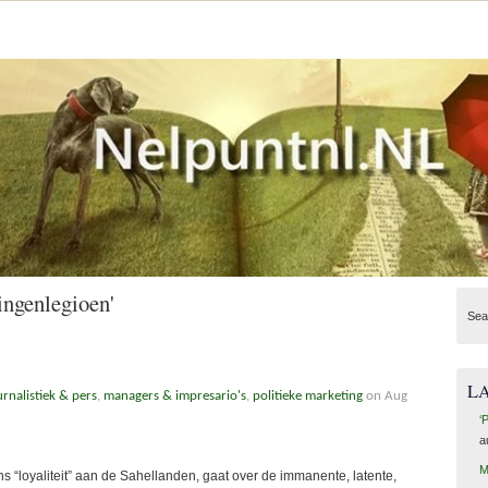
ingenlegioen'
Sea
L
urnalistiek & pers
,
managers & impresario's
,
politieke marketing
on Aug
‘
a
M
 “loyaliteit” aan de Sahellanden, gaat over de immanente, latente,