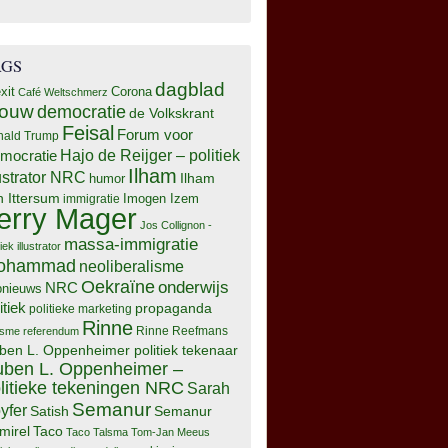
AGS
dagblad
xit
Corona
Café Weltschmerz
rouw
democratie
de Volkskrant
Feisal
Forum voor
nald Trump
Hajo de Reijger – politiek
mocratie
Ilham
lustrator NRC
Ilham
humor
n Ittersum
Imogen Izem
immigratie
erry Mager
Jos Collignon -
massa-immigratie
tiek illustrator
ohammad
neoliberalisme
Oekraïne
onderwijs
NRC
pnieuws
itiek
propaganda
politieke marketing
Rinne
isme
referendum
Rinne Reefmans
ben L. Oppenheimer politiek tekenaar
ben L. Oppenheimer –
litieke tekeningen NRC
Sarah
Semanur
yfer
Semanur
Satish
mirel
Taco
Taco Talsma
Tom-Jan Meeus