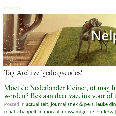
jerry mager
Tag Archive 'gedragscodes'
Moet de Nederlander kleiner, of mag hi
worden? Bestaan daar vaccins voor of 
Posted in
actualiteit
,
journalistiek & pers
,
leuke di
maatschappelijke moraal
,
massamigratie
,
onderwij