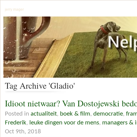
jerry mager
Tag Archive 'Gladio'
Idioot nietwaar? Van Dostojewski bedo
Posted in
actualiteit
,
boek & film
,
democratie
,
fra
Frederik
,
leuke dingen voor de mens
,
managers & i
Oct 9th, 2018