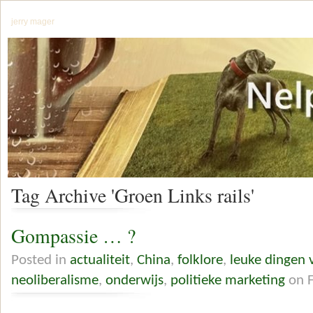
jerry mager
Tag Archive 'Groen Links rails'
Gompassie … ?
Posted in
actualiteit
,
China
,
folklore
,
leuke dingen 
neoliberalisme
,
onderwijs
,
politieke marketing
on F