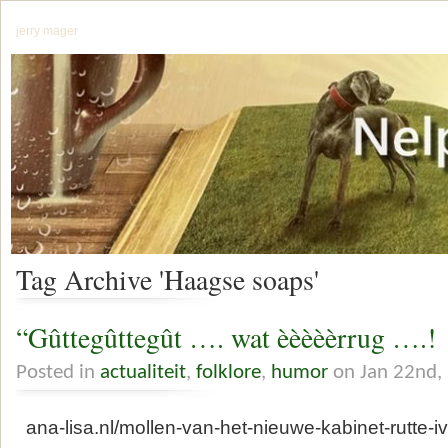
jerry mager
Tag Archive 'Haagse soaps'
“Gûttegûttegût …. wat èèèèèrrug ….!
Posted in
actualiteit
,
folklore
,
humor
on Jan 22nd,
ana-lisa.nl/mollen-van-het-nieuwe-kabinet-rutte-