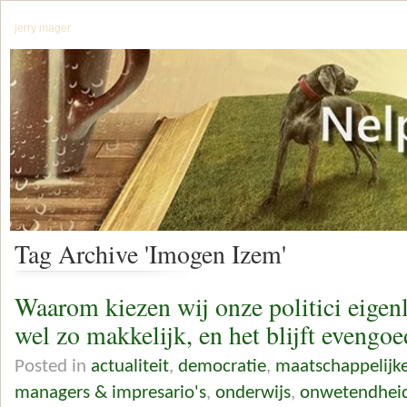
jerry mager
Tag Archive 'Imogen Izem'
Waarom kiezen wij onze politici eigenl
wel zo makkelijk, en het blijft evengo
Posted in
actualiteit
,
democratie
,
maatschappelijk
managers & impresario's
,
onderwijs
,
onwetendhei