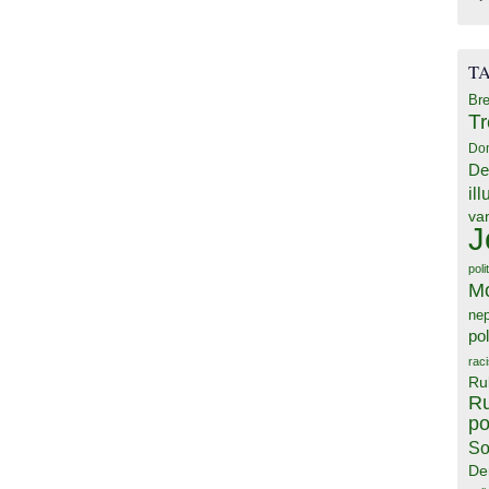
T
Bre
T
Do
De
il
va
J
poli
M
ne
pol
rac
Ru
Ru
po
So
De