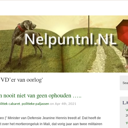
VVD’er van oorlog'
Sea
n nooit niet van geen ophouden …..
L
litiek cabaret
,
politieke paljassen
on Apr 4th, 2021
V
2
|” Minister van Defensie Jeanine Hennis treedt af. Dat heeft de
‘
 over het mortierongeluk in Mali, dat vorig jaar aan twee militairen