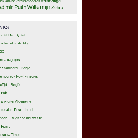
tiek analist
verdienmodellen
verkiezingen
Willemijn
adimir Putin
Zohra
INKS
l Jazeera – Qatar
na-lisa.nl zusterblog
BC
hina dagelijks
e Standaard – België
emocracy Now! – nieuws
eTijd – België
l País
rankfurter Allgemeine
erusalem Post – Israel
nack – Belgische nieuwssite
e Figaro
oscow Times