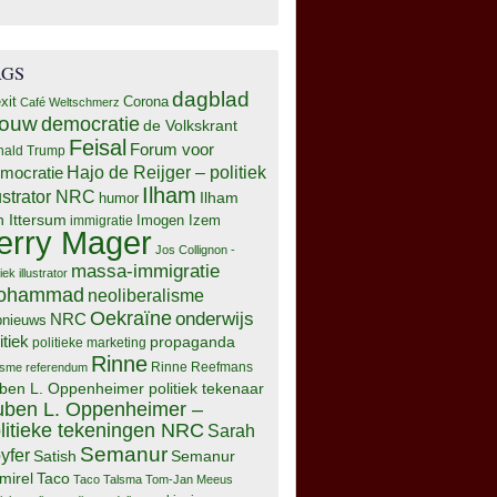
AGS
dagblad
xit
Corona
Café Weltschmerz
rouw
democratie
de Volkskrant
Feisal
Forum voor
nald Trump
Hajo de Reijger – politiek
mocratie
Ilham
lustrator NRC
Ilham
humor
n Ittersum
Imogen Izem
immigratie
erry Mager
Jos Collignon -
massa-immigratie
tiek illustrator
ohammad
neoliberalisme
Oekraïne
onderwijs
NRC
pnieuws
itiek
propaganda
politieke marketing
Rinne
isme
referendum
Rinne Reefmans
ben L. Oppenheimer politiek tekenaar
ben L. Oppenheimer –
litieke tekeningen NRC
Sarah
Semanur
yfer
Semanur
Satish
mirel
Taco
Taco Talsma
Tom-Jan Meeus