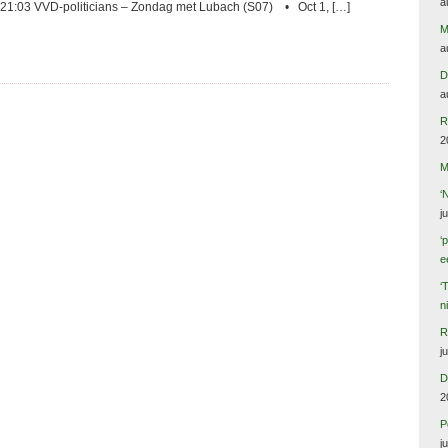
a
, 21:03 VVD-politicians – Zondag met Lubach (S07) • Oct 1, […]
M
a
D
a
R
2
M
‘
j
‘
e
‘
n
R
j
D
2
P
j