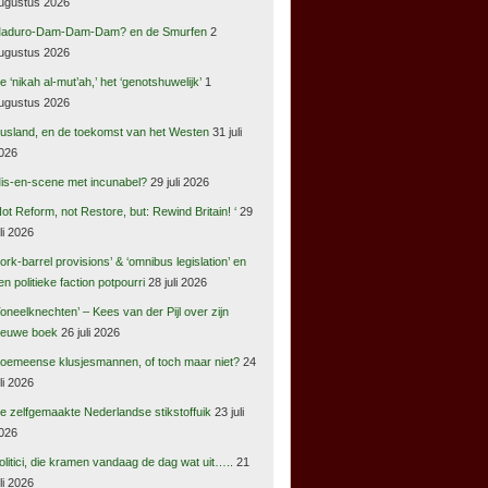
ugustus 2026
aduro-Dam-Dam-Dam? en de Smurfen
2
ugustus 2026
e ‘nikah al-mut’ah,’ het ‘genotshuwelijk’
1
ugustus 2026
usland, en de toekomst van het Westen
31 juli
026
is-en-scene met incunabel?
29 juli 2026
Not Reform, not Restore, but: Rewind Britain! ‘
29
uli 2026
pork-barrel provisions’ & ‘omnibus legislation’ en
en politieke faction potpourri
28 juli 2026
Toneelknechten’ – Kees van der Pijl over zijn
ieuwe boek
26 juli 2026
oemeense klusjesmannen, of toch maar niet?
24
uli 2026
e zelfgemaakte Nederlandse stikstoffuik
23 juli
026
olitici, die kramen vandaag de dag wat uit…..
21
uli 2026