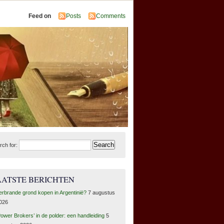
Feed on
Posts
Comments
rch for:
AATSTE BERICHTEN
erbrande grond kopen in Argentinië?
7 augustus
026
Power Brokers’ in de polder: een handleiding
5