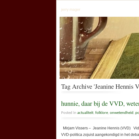
jerry mager
Tag Archive 'Jeanine Hennis 
hunnie, daar bij de VVD, wete
Posted in
actualiteit
,
folklore
,
onwetendheid
,
po
Mirjam Vissers – Jeanine Hennis (VVD) Video 
VVD-politica zojuist aangekondigd in het debat