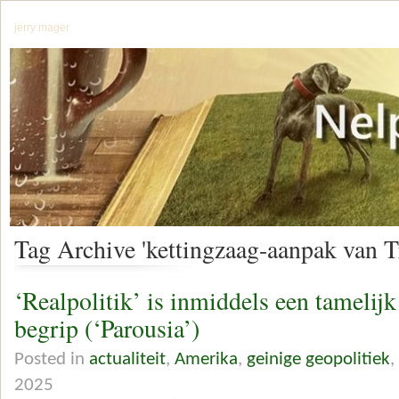
jerry mager
Tag Archive 'kettingzaag-aanpak van 
‘Realpolitik’ is inmiddels een tamelijk
begrip (‘Parousia’)
Posted in
actualiteit
,
Amerika
,
geinige geopolitiek
,
2025