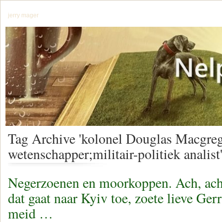
jerry mager
Tag Archive 'kolonel Douglas Macgreg
wetenschapper;militair-politiek analist
Negerzoenen en moorkoppen. Ach, ach
dat gaat naar Kyiv toe, zoete lieve Gerri
meid …