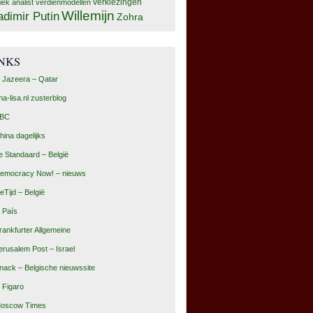
tiek analist
verdienmodellen
verkiezingen
Willemijn
adimir Putin
Zohra
INKS
l Jazeera – Qatar
na-lisa.nl zusterblog
BC
hina dagelijks
e Standaard – België
emocracy Now! – nieuws
eTijd – België
l País
rankfurter Allgemeine
erusalem Post – Israel
nack – Belgische nieuwssite
e Figaro
oscow Times