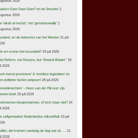
ugustus 2026
aduro-Dam-Dam-Dam? en de Smurfen
2
ugustus 2026
e ‘nikah al-mut’ah,’ het ‘genotshuwelijk’
1
ugustus 2026
usland, en de toekomst van het Westen
31 juli
026
is-en-scene met incunabel?
29 juli 2026
Not Reform, not Restore, but: Rewind Britain! ‘
29
uli 2026
pork-barrel provisions’ & ‘omnibus legislation’ en
en politieke faction potpourri
28 juli 2026
Toneelknechten’ – Kees van der Pijl over zijn
ieuwe boek
26 juli 2026
oemeense klusjesmannen, of toch maar niet?
24
uli 2026
e zelfgemaakte Nederlandse stikstoffuik
23 juli
026
olitici, die kramen vandaag de dag wat uit…..
21
uli 2026