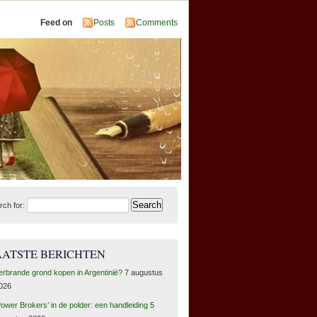
Feed on
Posts
Comments
rch for:
AATSTE BERICHTEN
erbrande grond kopen in Argentinië?
7 augustus
026
Power Brokers’ in de polder: een handleiding
5