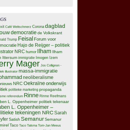
AGS
dagblad
xit
Corona
Café Weltschmerz
rouw
democratie
de Volkskrant
Feisal
Forum voor
nald Trump
Hajo de Reijger – politiek
mocratie
Ilham
lustrator NRC
Ilham
humor
n Ittersum
Imogen Izem
immigratie
erry Mager
Jos Collignon -
massa-immigratie
tiek illustrator
ohammad
neoliberalisme
Oekraïne
onderwijs
NRC
pnieuws
itiek
propaganda
politieke marketing
Rinne
isme
referendum
Rinne Reefmans
ben L. Oppenheimer politiek tekenaar
ben L. Oppenheimer –
litieke tekeningen NRC
Sarah
Semanur
yfer
Semanur
Satish
mirel
Taco
Taco Talsma
Tom-Jan Meeus