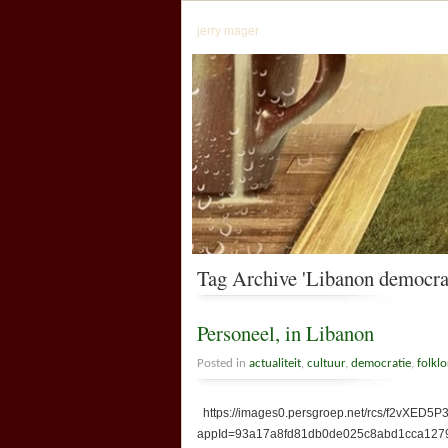
jerry mager
Tag Archive 'Libanon democra
Personeel, in Libanon
Posted in
actualiteit
,
cultuur
,
democratie
,
folklo
https://images0.persgroep.net/rcs/f2vXED5P
appId=93a17a8fd81db0de025c8abd1cca1279&q