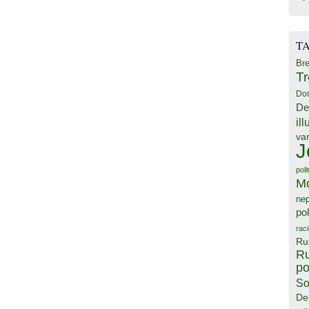
T
Bre
T
Do
De
il
va
J
poli
M
ne
pol
rac
Ru
Ru
po
So
De