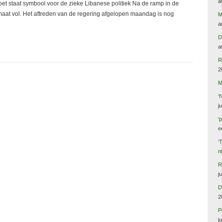
a
et staat symbool voor de zieke Libanese politiek Na de ramp in de
maat vol. Het aftreden van de regering afgelopen maandag is nog
M
a
D
a
R
2
M
‘
j
‘
e
‘
n
R
j
D
2
P
j