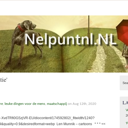
tie'
Sea
L
re
,
leuke dingen voor de mens
,
maatschappij
on Aug 12th, 2020
V
2
3-XvdTRfi0GSzjVR-EU/diocontent/174592802/_fitwidth/1240?
‘
uality=0.9&desiredformat=webp Len Munnik – cartoons * * * <<