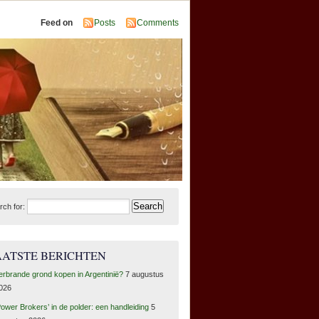
Feed on
Posts
Comments
rch for:
AATSTE BERICHTEN
erbrande grond kopen in Argentinië?
7 augustus
026
Power Brokers’ in de polder: een handleiding
5