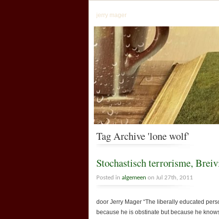
jerry mager
Tag Archive 'lone wolf'
Stochastisch terrorisme, Brei
Posted in
algemeen
on Jul 27th, 2011
door Jerry Mager “The liberally educated perso
because he is obstinate but because he knows o