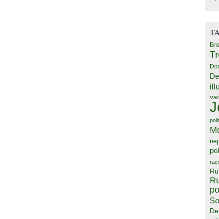
T
Bre
T
Do
De
il
va
J
poli
M
ne
pol
rac
Ru
Ru
po
So
De