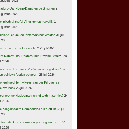
ugustus 2026
aduro-Dam-Dam-Dam? en de Smurfen
2
ugustus 2026
e ‘nikah al-mut’ah,’ het ‘genotshuwelijk’
1
ugustus 2026
usland, en de toekomst van het Westen
31 juli
026
is-en-scene met incunabel?
29 juli 2026
Not Reform, not Restore, but: Rewind Britain! ‘
29
uli 2026
pork-barrel provisions’ & ‘omnibus legislation’ en
en politieke faction potpourri
28 juli 2026
Toneelknechten’ – Kees van der Pijl over zijn
ieuwe boek
26 juli 2026
oemeense klusjesmannen, of toch maar niet?
24
uli 2026
e zelfgemaakte Nederlandse stikstoffuik
23 juli
026
olitici, die kramen vandaag de dag wat uit…..
21
uli 2026