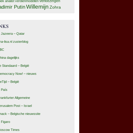
tiek analist
verdienmodellen
verkiezingen
Willemijn
adimir Putin
Zohra
INKS
l Jazeera – Qatar
na-lisa.nl zusterblog
BC
hina dagelijks
e Standaard – België
emocracy Now! – nieuws
eTijd – België
l País
rankfurter Allgemeine
erusalem Post – Israel
nack – Belgische nieuwssite
e Figaro
oscow Times