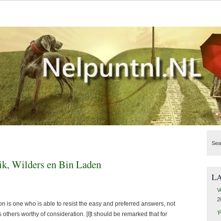
Sea
vik, Wilders en Bin Laden
L
V
2
n is one who is able to resist the easy and preferred answers, not
‘
thers worthy of consideration. [I]t should be remarked that for