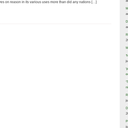
a
s on reason in its various uses more than did any nations […]
M
a
D
a
R
2
M
‘
j
‘
e
‘
n
R
j
D
2
P
j