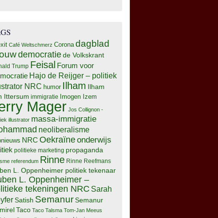
AGS
dagblad
xit
Corona
Café Weltschmerz
rouw
democratie
de Volkskrant
Feisal
Forum voor
nald Trump
Hajo de Reijger – politiek
mocratie
Ilham
lustrator NRC
Ilham
humor
n Ittersum
Imogen Izem
immigratie
erry Mager
Jos Collignon -
massa-immigratie
tiek illustrator
ohammad
neoliberalisme
Oekraïne
onderwijs
NRC
pnieuws
itiek
propaganda
politieke marketing
Rinne
isme
referendum
Rinne Reefmans
ben L. Oppenheimer politiek tekenaar
ben L. Oppenheimer –
litieke tekeningen NRC
Sarah
Semanur
yfer
Semanur
Satish
mirel
Taco
Taco Talsma
Tom-Jan Meeus