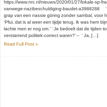
https://www.nrc.nl/nieuws/2020/01/27/lokale-sp-frac
vanwege-nazibeschuldiging-baudet-a3988288 ‘ W
grap van een nassie göring zonder sambal, voor h
‘Pfui, dat is al weer een tijdje terug. Ik was hem b
lachte men er nog om.’ ‘ Je bedoelt dat de tijden t
verstarrend politiek-correct waren?’ – ‘ Ja, […]
Read Full Post »