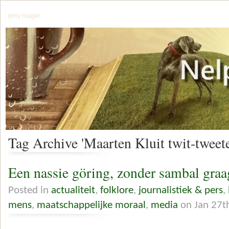
jerry mager
Tag Archive 'Maarten Kluit twit-tweete
Een nassie göring, zonder sambal graa
Posted in
actualiteit
,
folklore
,
journalistiek & pers
,
mens
,
maatschappelijke moraal
,
media
on Jan 27t