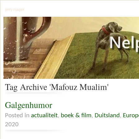
jerry mager
Tag Archive 'Mafouz Mualim'
Galgenhumor
Posted in
actualiteit
,
boek & film
,
Duitsland
,
Europ
2020