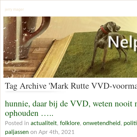
jerry mager
Tag Archive 'Mark Rutte VVD-voorma
hunnie, daar bij de VVD, weten nooit 
ophouden …..
Posted in
actualiteit
,
folklore
,
onwetendheid
,
polit
paljassen
on Apr 4th, 2021