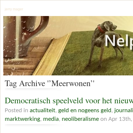
jerry mager
Tag Archive '’Meerwonen’'
Democratisch speelveld voor het nieu
Posted in
actualiteit
,
geld en nogeens geld
,
journal
marktwerking
,
media
,
neoliberalisme
on Apr 13th,