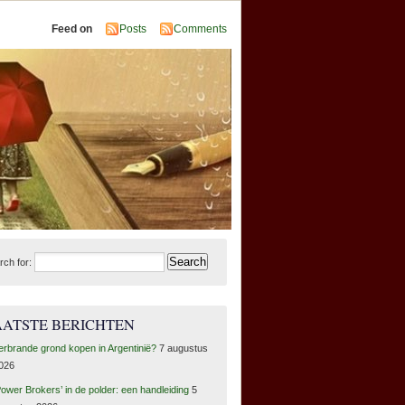
Feed on
Posts
Comments
rch for:
AATSTE BERICHTEN
erbrande grond kopen in Argentinië?
7 augustus
026
Power Brokers’ in de polder: een handleiding
5