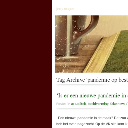
jerry mager
Tag Archive 'pandemie op best
‘Is er een nieuwe pandemie in
Posted in
actualiteit
,
beeldvorming
,
fake news 
Een nieuwe pandemie in de maak? Dat zou zo
heb het even nagezocht. Op de VK site kom ik 