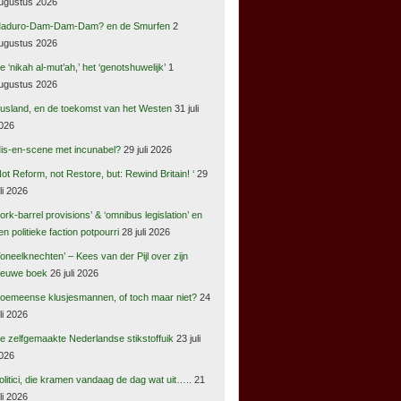
ugustus 2026
aduro-Dam-Dam-Dam? en de Smurfen
2
ugustus 2026
e ‘nikah al-mut’ah,’ het ‘genotshuwelijk’
1
ugustus 2026
usland, en de toekomst van het Westen
31 juli
026
is-en-scene met incunabel?
29 juli 2026
Not Reform, not Restore, but: Rewind Britain! ‘
29
uli 2026
pork-barrel provisions’ & ‘omnibus legislation’ en
en politieke faction potpourri
28 juli 2026
Toneelknechten’ – Kees van der Pijl over zijn
ieuwe boek
26 juli 2026
oemeense klusjesmannen, of toch maar niet?
24
uli 2026
e zelfgemaakte Nederlandse stikstoffuik
23 juli
026
olitici, die kramen vandaag de dag wat uit…..
21
uli 2026