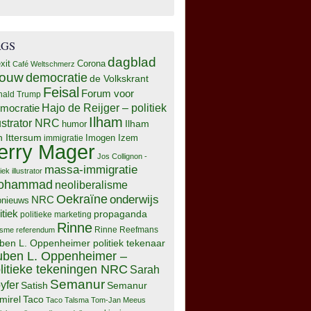
AGS
dagblad
xit
Corona
Café Weltschmerz
rouw
democratie
de Volkskrant
Feisal
Forum voor
nald Trump
Hajo de Reijger – politiek
mocratie
Ilham
lustrator NRC
Ilham
humor
n Ittersum
Imogen Izem
immigratie
erry Mager
Jos Collignon -
massa-immigratie
tiek illustrator
ohammad
neoliberalisme
Oekraïne
onderwijs
NRC
pnieuws
itiek
propaganda
politieke marketing
Rinne
isme
referendum
Rinne Reefmans
ben L. Oppenheimer politiek tekenaar
ben L. Oppenheimer –
litieke tekeningen NRC
Sarah
Semanur
yfer
Semanur
Satish
mirel
Taco
Taco Talsma
Tom-Jan Meeus