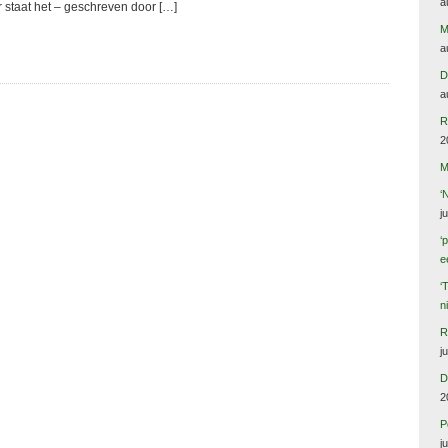
a
 staat het – geschreven door […]
M
a
D
a
R
2
M
‘
j
‘
e
‘
n
R
j
D
2
P
j