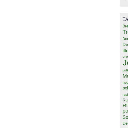
T
Bre
T
Do
De
il
va
J
poli
M
ne
pol
rac
Ru
Ru
po
So
De