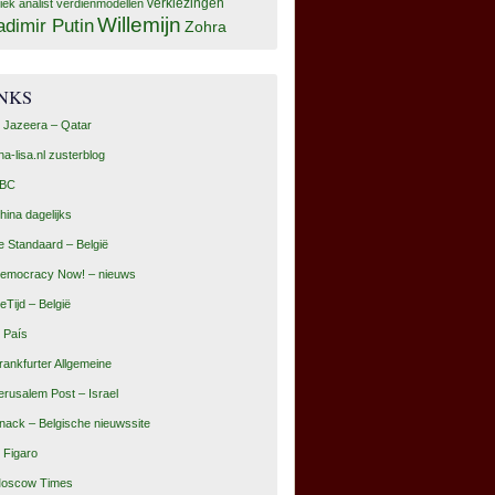
tiek analist
verdienmodellen
verkiezingen
Willemijn
adimir Putin
Zohra
INKS
l Jazeera – Qatar
na-lisa.nl zusterblog
BC
hina dagelijks
e Standaard – België
emocracy Now! – nieuws
eTijd – België
l País
rankfurter Allgemeine
erusalem Post – Israel
nack – Belgische nieuwssite
e Figaro
oscow Times