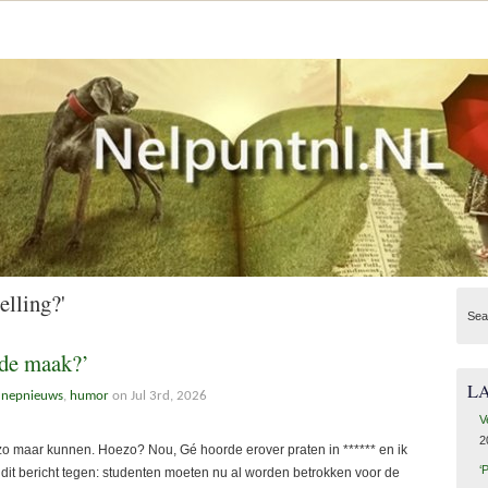
elling?'
Sea
 de maak?’
L
/ nepnieuws
,
humor
on Jul 3rd, 2026
V
2
 maar kunnen. Hoezo? Nou, Gé hoorde erover praten in ****** en ik
‘
dit bericht tegen: studenten moeten nu al worden betrokken voor de