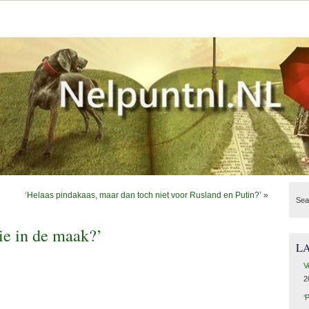
‘Helaas pindakaas, maar dan toch niet voor Rusland en Putin?’
»
Sea
ie in de maak?’
L
V
2
‘