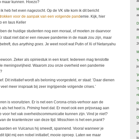
a
o maar kunnen. Hoezo?
M
 ik heb het even nagezocht. Op de VK site kom ik dit bericht
a
trokken voor de aanpak van een volgende pand
emie. Kijk, hier
o en Iaus Keller
D
a
Hebben de huidige studenten nog een moraal, of moeten ze daarvoor
Er staat niet dat er een nieuwe pandemie in de maak zou zijn, maar
R
2
betreft, dus
anything goes
. Je weet nooit wat Putin of Xi of Netanyahu
M
k gewoon. Zeker als opiniestuk in een krant. Iedereen mag tenslotte
‘
 de meningsvrijheid. Waarom zou onze overheid een pandemie
j
n?
‘
f. Dit initiatief wordt als beloning voorgesteld, er staat: ’Daar dienen
e
veel meer inspraak bij zeer ingrijpende volgende crises.’
‘
n
ren is vooruitzien. Er is net een Corona-crisis-verhoor aan de
R
 als het heet is.
Priming
heet dat. Er moet ook een prijsvraag aan
j
e voor het vak overheidscommunicatie kunnen zijn. Vind je niet?
D
an de krantenlezer van deze tijd. Misschien is het een
prank
?
2
rden en Vulcanus hij smeedt, spannend. Vooral wanneer je
P
dit lijkt mij een nobel initiatief, mooie oproep. Laten we maar
j