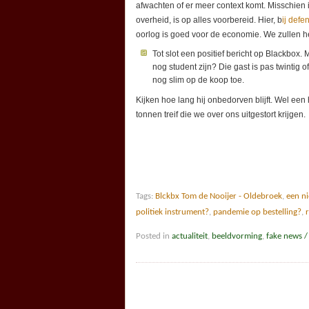
afwachten of er meer context komt. Misschien 
overheid, is op alles voorbereid. Hier, b
ij defe
oorlog is goed voor de economie. We zullen he
Tot slot een positief bericht op Blackbox.
nog student zijn? Die gast is pas twintig
nog slim op de koop toe.
Kijken hoe lang hij onbedorven blijft. Wel ee
tonnen treif die we over ons uitgestort krijgen.
Tags:
Blckbx Tom de Nooijer - Oldebroek
,
een n
politiek instrument?
,
pandemie op bestelling?
,
Posted in
actualiteit
,
beeldvorming
,
fake news 