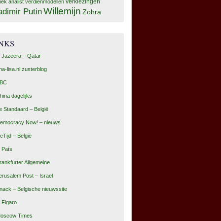
tiek analist
verdienmodellen
verkiezingen
Willemijn
adimir Putin
Zohra
INKS
l Jazeera – Qatar
na-lisa.nl zusterblog
BC
hina dagelijks
e Standaard – België
emocracy Now! – nieuws
eTijd – België
l País
rankfurter Allgemeine
erusalem Post – Israel
nack – Belgische nieuwssite
e Figaro
oscow Times