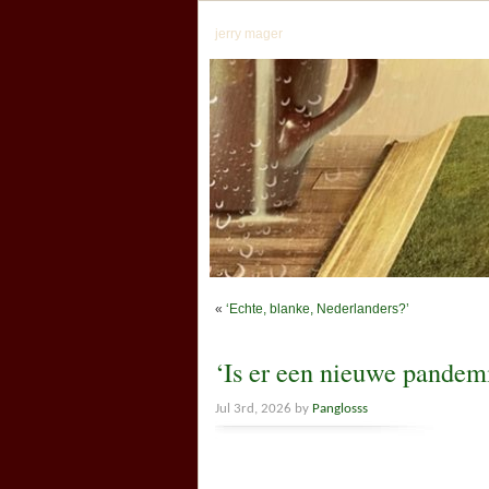
jerry mager
«
‘Echte, blanke, Nederlanders?’
‘Is er een nieuwe pandem
Jul 3rd, 2026 by
Panglosss