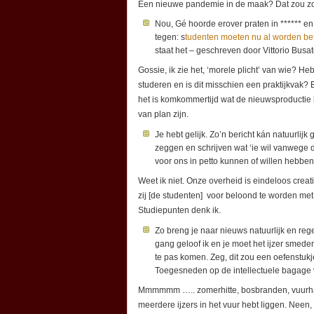
Een nieuwe pandemie in de maak? Dat zou z
Nou, Gé hoorde erover praten in ****** en
tegen: s
tudenten moeten nu al worden be
staat het – geschreven door Vittorio Busat
Gossie, ik zie het, ‘morele plicht’ van wie? 
studeren en is dit misschien een praktijkvak? 
het is komkommertijd wat de nieuwsproductie 
van plan zijn.
Je hebt gelijk. Zo’n bericht kán natuurlij
zeggen en schrijven wat ‘ie wil vanwege
voor ons in petto kunnen of willen hebbe
Weet ik niet. Onze overheid is eindeloos creatie
zij [de studenten] voor beloond te worden met 
Studiepunten denk ik.
Zo breng je naar nieuws natuurlijk en rege
gang geloof ik en je moet het ijzer smeden
te pas komen. Zeg, dit zou een oefenstukj
Toegesneden op de intellectuele bagage v
Mmmmmm ….. zomerhitte, bosbranden, vuurhaa
meerdere ijzers in het vuur hebt liggen. Neen, 