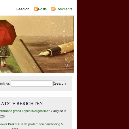
Feed on
Posts
Comments
rch for:
AATSTE BERICHTEN
erbrande grond kopen in Argentinië?
7 augustus
026
Power Brokers’ in de polder: een handleiding
5