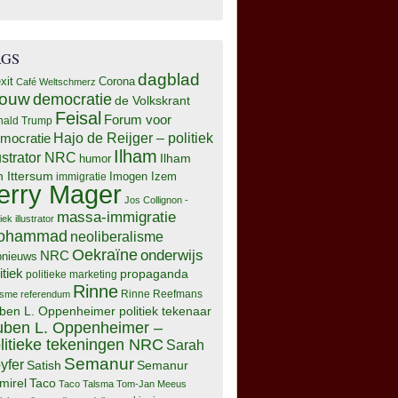
AGS
dagblad
xit
Corona
Café Weltschmerz
rouw
democratie
de Volkskrant
Feisal
Forum voor
nald Trump
Hajo de Reijger – politiek
mocratie
Ilham
lustrator NRC
Ilham
humor
n Ittersum
Imogen Izem
immigratie
erry Mager
Jos Collignon -
massa-immigratie
tiek illustrator
ohammad
neoliberalisme
Oekraïne
onderwijs
NRC
pnieuws
itiek
propaganda
politieke marketing
Rinne
isme
referendum
Rinne Reefmans
ben L. Oppenheimer politiek tekenaar
ben L. Oppenheimer –
litieke tekeningen NRC
Sarah
Semanur
yfer
Semanur
Satish
mirel
Taco
Taco Talsma
Tom-Jan Meeus