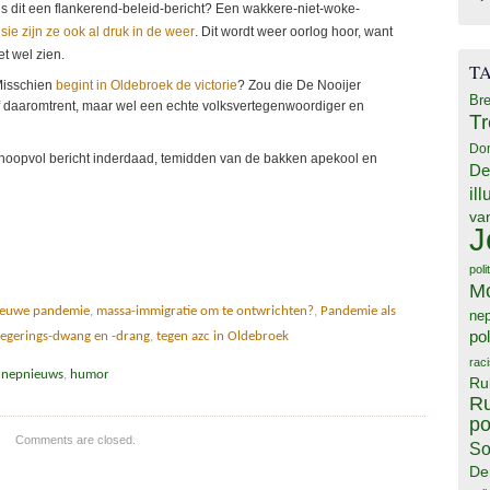
is dit een flankerend-beleid-bericht? Een wakkere-niet-woke-
nsie zijn ze ook al druk in de weer
. Dit wordt weer oorlog hoor, want
t wel zien.
T
 Misschien
begint in Oldebroek de victorie
? Zou die De Nooijer
Bre
 of daaromtrent, maar wel een echte volksvertegenwoordiger en
T
Do
n hoopvol bericht inderdaad, temidden van de bakken apekool en
De
il
va
J
poli
M
ieuwe pandemie
,
massa-immigratie om te ontwrichten?
,
Pandemie als
ne
pol
regerings-dwang en -drang
,
tegen azc in Oldebroek
rac
/ nepnieuws
,
humor
Ru
Ru
po
Comments are closed.
So
De