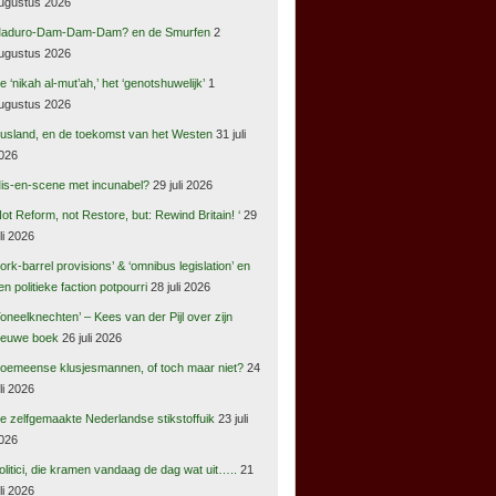
ugustus 2026
aduro-Dam-Dam-Dam? en de Smurfen
2
ugustus 2026
e ‘nikah al-mut’ah,’ het ‘genotshuwelijk’
1
ugustus 2026
usland, en de toekomst van het Westen
31 juli
026
is-en-scene met incunabel?
29 juli 2026
Not Reform, not Restore, but: Rewind Britain! ‘
29
uli 2026
pork-barrel provisions’ & ‘omnibus legislation’ en
en politieke faction potpourri
28 juli 2026
Toneelknechten’ – Kees van der Pijl over zijn
ieuwe boek
26 juli 2026
oemeense klusjesmannen, of toch maar niet?
24
uli 2026
e zelfgemaakte Nederlandse stikstoffuik
23 juli
026
olitici, die kramen vandaag de dag wat uit…..
21
uli 2026