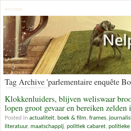
jerry mager
Tag Archive 'parlementaire enquête B
Klokkenluiders, blijven weliswaar bro
lopen groot gevaar en bereiken zelden i
Posted in
actualiteit
,
boek & film
,
frames
,
journalis
literatuur
,
maatschappij
,
politiek cabaret
,
politieke