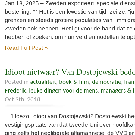
Jan 13, 2025 – Zweden exporteert ‘speciale dienste
bestelling. * ‘”Het is een kwestie van tijd” zei ze, “
grenzen en steeds grotere populaties van ‘immigra
Zweden ook hebben. Het ligt voor de hand dat ze 
hebben of zoeken, om hun verdienmodellen te opt
Read Full Post »
Idioot nietwaar? Van Dostojewski bedo
Posted in
actualiteit
,
boek & film
,
democratie
,
fra
Frederik
,
leuke dingen voor de mens
,
managers & i
Oct 9th, 2018
‘Hoezo, idioot van Dostojewski? Dostojewski heef
vestigingsplaats van dat tweede Unilever hoofdka
ging zelfs het neoliberale alfamannetje, de VVD’er 