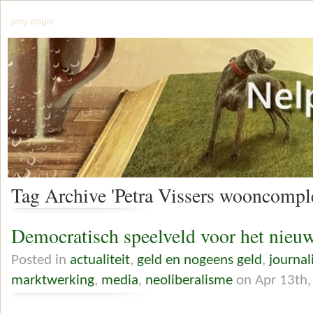
jerry mager
Tag Archive 'Petra Vissers wooncompl
Democratisch speelveld voor het nieu
Posted in
actualiteit
,
geld en nogeens geld
,
journal
marktwerking
,
media
,
neoliberalisme
on Apr 13th,