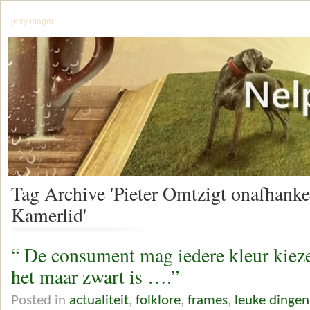
jerry mager
Tag Archive 'Pieter Omtzigt onafhanke
Kamerlid'
“ De consument mag iedere kleur kiezen
het maar zwart is ….”
Posted in
actualiteit
,
folklore
,
frames
,
leuke dinge