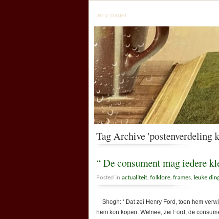
jerry mager
Tag Archive 'postenverdeling k
“ De consument mag iedere kleu
Posted in
actualiteit
,
folklore
,
frames
,
leuke din
Shogh: ‘ Dat zei Henry Ford, toen hem verwij
hem kon kopen. Welnee, zei Ford, de consument 