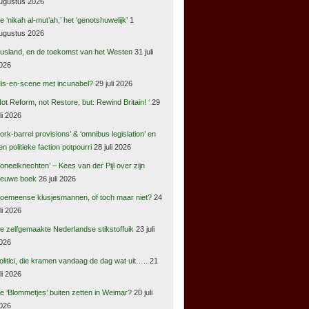
ugustus 2026
e ‘nikah al-mut’ah,’ het ‘genotshuwelijk’
1
ugustus 2026
usland, en de toekomst van het Westen
31 juli
026
is-en-scene met incunabel?
29 juli 2026
Not Reform, not Restore, but: Rewind Britain! ‘
29
uli 2026
pork-barrel provisions’ & ‘omnibus legislation’ en
en politieke faction potpourri
28 juli 2026
Toneelknechten’ – Kees van der Pijl over zijn
ieuwe boek
26 juli 2026
oemeense klusjesmannen, of toch maar niet?
24
uli 2026
e zelfgemaakte Nederlandse stikstoffuik
23 juli
026
olitici, die kramen vandaag de dag wat uit…..
21
uli 2026
e ‘Blommetjes’ buiten zetten in Weimar?
20 juli
026