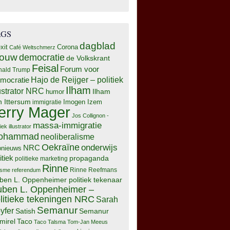
AGS
dagblad
xit
Corona
Café Weltschmerz
rouw
democratie
de Volkskrant
Feisal
Forum voor
nald Trump
Hajo de Reijger – politiek
mocratie
Ilham
lustrator NRC
Ilham
humor
n Ittersum
Imogen Izem
immigratie
erry Mager
Jos Collignon -
massa-immigratie
tiek illustrator
ohammad
neoliberalisme
Oekraïne
onderwijs
NRC
pnieuws
itiek
propaganda
politieke marketing
Rinne
isme
referendum
Rinne Reefmans
ben L. Oppenheimer politiek tekenaar
ben L. Oppenheimer –
litieke tekeningen NRC
Sarah
Semanur
yfer
Semanur
Satish
mirel
Taco
Taco Talsma
Tom-Jan Meeus