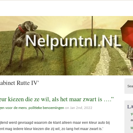
abinet Rutte IV'
Sea
r kiezen die ze wil, als het maar zwart is ….”
L
gen voor de mens
,
politieke benoemingen
on Jan 2nd, 2022
‘
a
tend werd gevraagd waarom de klant alleen maar een kleur auto bij
M
mag iedere kleur kiezen die zij wil, zo lang het maar zwart is.’