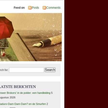
Feed on
Posts
Comments
rch for:
AATSTE BERICHTEN
Power Brokers’ in de polder: een handleiding
5
ugustus 2026
aduro-Dam-Dam-Dam? en de Smurfen
2