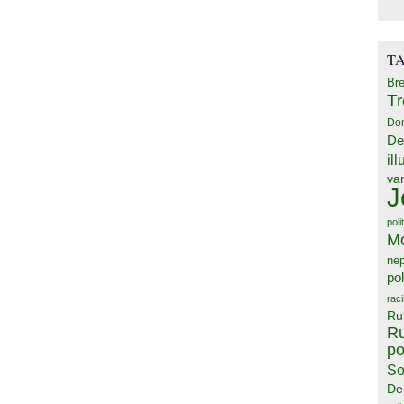
T
Bre
T
Do
De
il
va
J
poli
M
ne
pol
rac
Ru
Ru
po
So
De