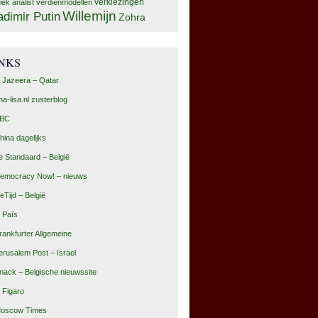
tiek analist
verdienmodellen
verkiezingen
Willemijn
adimir Putin
Zohra
INKS
l Jazeera – Qatar
na-lisa.nl zusterblog
BC
hina dagelijks
e Standaard – België
emocracy Now! – nieuws
eTijd – België
l País
rankfurter Allgemeine
erusalem Post – Israel
nack – Belgische nieuwssite
e Figaro
oscow Times