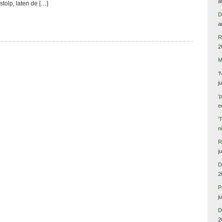
a
tolp, laten de […]
D
a
R
2
M
‘
j
‘
e
‘
n
R
j
D
2
P
j
D
2