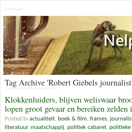
jerry mager
Tag Archive 'Robert Giebels journalist
Klokkenluiders, blijven weliswaar bro
lopen groot gevaar en bereiken zelden i
Posted in
actualiteit
,
boek & film
,
frames
,
journalis
literatuur
,
maatschappij
,
politiek cabaret
,
politieke