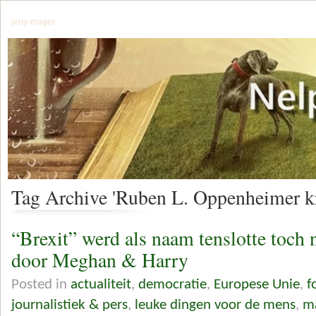
jerry mager
Tag Archive 'Ruben L. Oppenheimer kri
“Brexit” werd als naam tenslotte toch 
door Meghan & Harry
Posted in
actualiteit
,
democratie
,
Europese Unie
,
f
journalistiek & pers
,
leuke dingen voor de mens
,
ma