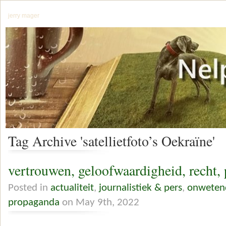
jerry mager
Tag Archive 'satellietfoto’s Oekraïne'
vertrouwen, geloofwaardigheid, recht,
Posted in
actualiteit
,
journalistiek & pers
,
onweten
propaganda
on May 9th, 2022