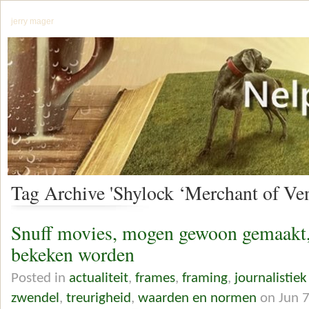
jerry mager
Tag Archive 'Shylock ‘Merchant of Ven
Snuff movies, mogen gewoon gemaakt,
bekeken worden
Posted in
actualiteit
,
frames
,
framing
,
journalistiek
zwendel
,
treurigheid
,
waarden en normen
on Jun 7