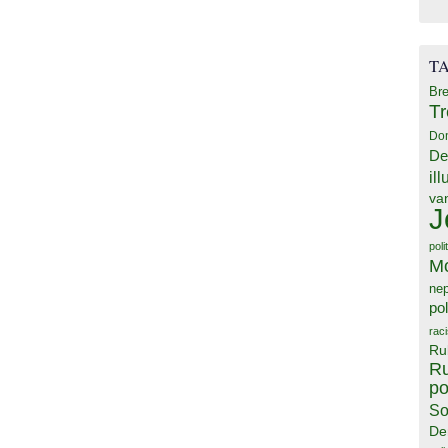
T
Bre
T
Do
De
il
va
J
poli
M
ne
pol
rac
Ru
Ru
po
So
De