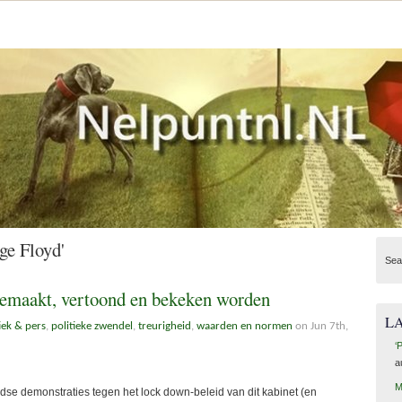
ge Floyd'
Sea
emaakt, vertoond en bekeken worden
L
iek & pers
,
politieke zwendel
,
treurigheid
,
waarden en normen
on Jun 7th,
‘
a
M
se demonstraties tegen het lock down-beleid van dit kabinet (en