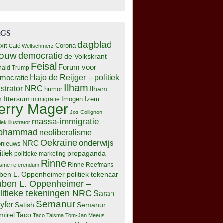
AGS
dagblad
xit
Corona
Café Weltschmerz
rouw
democratie
de Volkskrant
Feisal
Forum voor
nald Trump
Hajo de Reijger – politiek
mocratie
Ilham
lustrator NRC
Ilham
humor
n Ittersum
Imogen Izem
immigratie
erry Mager
Jos Collignon -
massa-immigratie
tiek illustrator
ohammad
neoliberalisme
Oekraïne
onderwijs
NRC
pnieuws
itiek
propaganda
politieke marketing
Rinne
isme
referendum
Rinne Reefmans
ben L. Oppenheimer politiek tekenaar
ben L. Oppenheimer –
litieke tekeningen NRC
Sarah
Semanur
yfer
Semanur
Satish
mirel
Taco
Taco Talsma
Tom-Jan Meeus