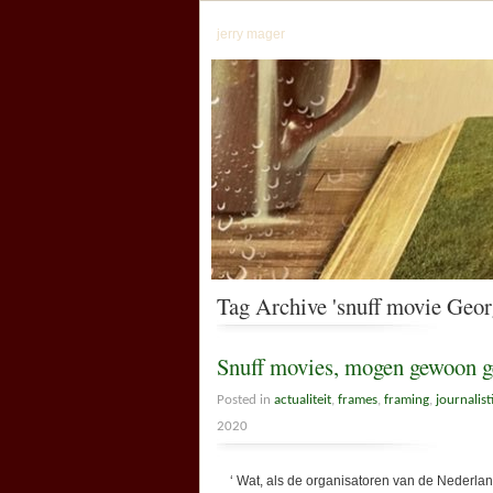
jerry mager
Tag Archive 'snuff movie Geor
Snuff movies, mogen gewoon g
Posted in
actualiteit
,
frames
,
framing
,
journalist
2020
‘ Wat, als de organisatoren van de Nederland