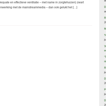
a
equate en effectieve ventilatie – met name in zorgtehuizen) zwart
D
enwerking met de mainstreammedia – dan ook gelukt het […]
a
R
2
M
‘
j
‘
e
‘
n
R
j
D
2
P
j
D
2