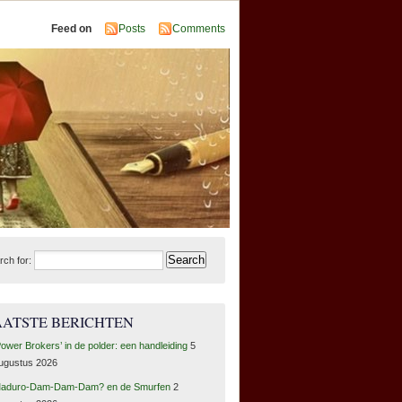
Feed on
Posts
Comments
rch for:
AATSTE BERICHTEN
Power Brokers’ in de polder: een handleiding
5
ugustus 2026
aduro-Dam-Dam-Dam? en de Smurfen
2