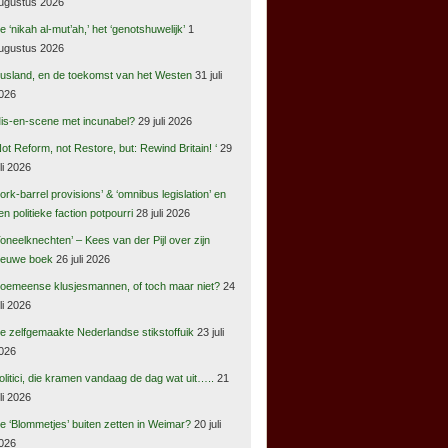
ugustus 2026
e ‘nikah al-mut’ah,’ het ‘genotshuwelijk’
1
ugustus 2026
usland, en de toekomst van het Westen
31 juli
026
is-en-scene met incunabel?
29 juli 2026
Not Reform, not Restore, but: Rewind Britain! ‘
29
uli 2026
pork-barrel provisions’ & ‘omnibus legislation’ en
en politieke faction potpourri
28 juli 2026
Toneelknechten’ – Kees van der Pijl over zijn
ieuwe boek
26 juli 2026
oemeense klusjesmannen, of toch maar niet?
24
uli 2026
e zelfgemaakte Nederlandse stikstoffuik
23 juli
026
olitici, die kramen vandaag de dag wat uit…..
21
uli 2026
e ‘Blommetjes’ buiten zetten in Weimar?
20 juli
026