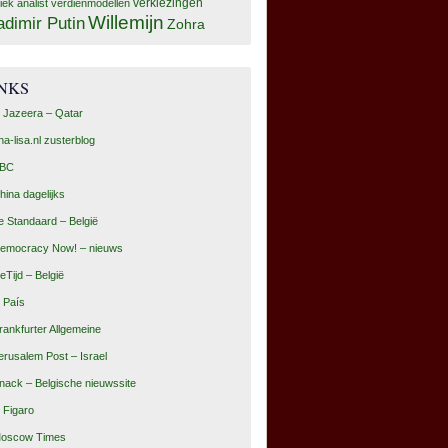
tiek analist
verdienmodellen
verkiezingen
Willemijn
adimir Putin
Zohra
INKS
l Jazeera – Qatar
na-lisa.nl zusterblog
BC
hina dagelijks
e Standaard – België
emocracy Now! – nieuws
eTijd – België
l País
rankfurter Allgemeine
erusalem Post – Israel
nack – Belgische nieuwssite
e Figaro
oscow Times