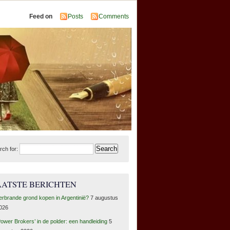
Feed on
Posts
Comments
rch for:
AATSTE BERICHTEN
erbrande grond kopen in Argentinië?
7 augustus
026
Power Brokers’ in de polder: een handleiding
5