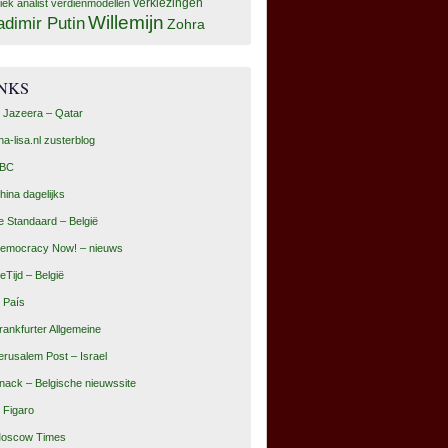
tiek analist
verdienmodellen
verkiezingen
Willemijn
adimir Putin
Zohra
INKS
l Jazeera – Qatar
na-lisa.nl zusterblog
BC
hina dagelijks
e Standaard – België
emocracy Now! – nieuws
eTijd – België
l País
rankfurter Allgemeine
erusalem Post – Israel
nack – Belgische nieuwssite
e Figaro
oscow Times