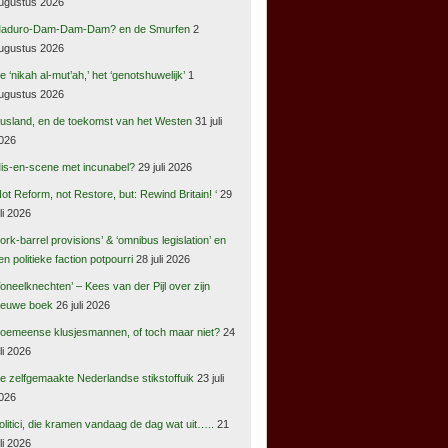
ugustus 2026
aduro-Dam-Dam-Dam? en de Smurfen
2
ugustus 2026
e ‘nikah al-mut’ah,’ het ‘genotshuwelijk’
1
ugustus 2026
usland, en de toekomst van het Westen
31 juli
026
is-en-scene met incunabel?
29 juli 2026
Not Reform, not Restore, but: Rewind Britain! ‘
29
uli 2026
pork-barrel provisions’ & ‘omnibus legislation’ en
en politieke faction potpourri
28 juli 2026
Toneelknechten’ – Kees van der Pijl over zijn
ieuwe boek
26 juli 2026
oemeense klusjesmannen, of toch maar niet?
24
uli 2026
e zelfgemaakte Nederlandse stikstoffuik
23 juli
026
olitici, die kramen vandaag de dag wat uit…..
21
uli 2026