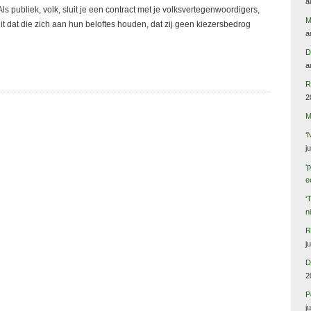
a
s publiek, volk, sluit je een contract met je volksvertegenwoordigers,
M
it dat die zich aan hun beloftes houden, dat zij geen kiezersbedrog
a
D
a
R
2
M
‘
j
‘
e
‘
n
R
j
D
2
P
j