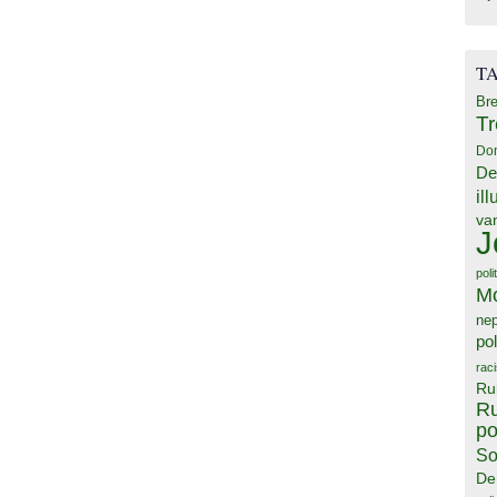
T
Bre
T
Do
De
il
va
J
poli
M
ne
pol
rac
Ru
Ru
po
So
De