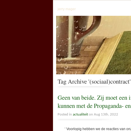
jerry mager
Tag Archive '(sociaal)contract'
Geen van beide. Zij moet een 
kunnen met de Propaganda- en 
Posted in
actualiteit
on Aug 13th, 2022
‘ Voorlopig hebben we de reacties van onze