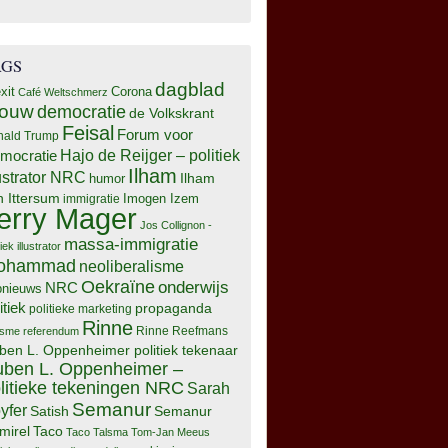
AGS
dagblad
xit
Corona
Café Weltschmerz
rouw
democratie
de Volkskrant
Feisal
Forum voor
nald Trump
Hajo de Reijger – politiek
mocratie
Ilham
lustrator NRC
Ilham
humor
n Ittersum
Imogen Izem
immigratie
erry Mager
Jos Collignon -
massa-immigratie
tiek illustrator
ohammad
neoliberalisme
Oekraïne
onderwijs
NRC
pnieuws
itiek
propaganda
politieke marketing
Rinne
isme
referendum
Rinne Reefmans
ben L. Oppenheimer politiek tekenaar
ben L. Oppenheimer –
litieke tekeningen NRC
Sarah
Semanur
yfer
Semanur
Satish
mirel
Taco
Taco Talsma
Tom-Jan Meeus