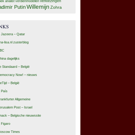
tiek analist
verdienmodellen
verkiezingen
Willemijn
adimir Putin
Zohra
INKS
l Jazeera – Qatar
na-lisa.nl zusterblog
BC
hina dagelijks
e Standaard – België
emocracy Now! – nieuws
eTijd – België
l País
rankfurter Allgemeine
erusalem Post – Israel
nack – Belgische nieuwssite
e Figaro
oscow Times