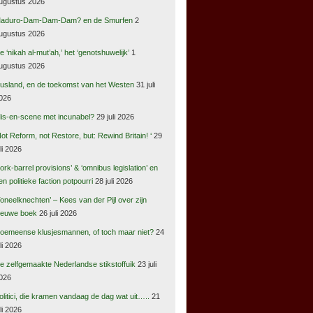
ugustus 2026
aduro-Dam-Dam-Dam? en de Smurfen
2
ugustus 2026
e ‘nikah al-mut’ah,’ het ‘genotshuwelijk’
1
ugustus 2026
usland, en de toekomst van het Westen
31 juli
026
is-en-scene met incunabel?
29 juli 2026
Not Reform, not Restore, but: Rewind Britain! ‘
29
uli 2026
pork-barrel provisions’ & ‘omnibus legislation’ en
en politieke faction potpourri
28 juli 2026
Toneelknechten’ – Kees van der Pijl over zijn
ieuwe boek
26 juli 2026
oemeense klusjesmannen, of toch maar niet?
24
uli 2026
e zelfgemaakte Nederlandse stikstoffuik
23 juli
026
olitici, die kramen vandaag de dag wat uit…..
21
uli 2026