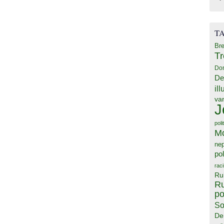
T
Bre
T
Do
De
il
va
J
poli
M
ne
pol
rac
Ru
Ru
po
So
De