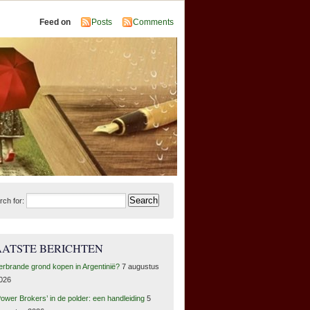
Feed on
Posts
Comments
rch for:
AATSTE BERICHTEN
erbrande grond kopen in Argentinië?
7 augustus
026
Power Brokers’ in de polder: een handleiding
5