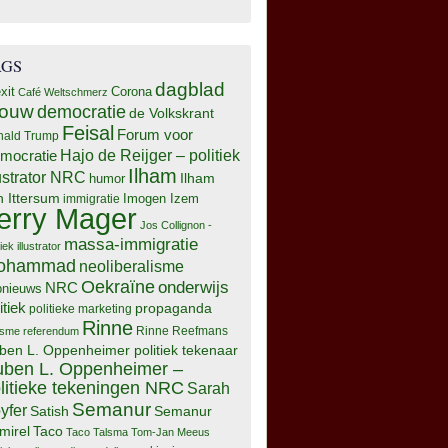
AGS
dagblad
xit
Corona
Café Weltschmerz
rouw
democratie
de Volkskrant
Feisal
Forum voor
nald Trump
Hajo de Reijger – politiek
mocratie
Ilham
lustrator NRC
Ilham
humor
n Ittersum
Imogen Izem
immigratie
erry Mager
Jos Collignon -
massa-immigratie
tiek illustrator
ohammad
neoliberalisme
Oekraïne
onderwijs
NRC
pnieuws
itiek
propaganda
politieke marketing
Rinne
isme
referendum
Rinne Reefmans
ben L. Oppenheimer politiek tekenaar
ben L. Oppenheimer –
litieke tekeningen NRC
Sarah
Semanur
yfer
Semanur
Satish
mirel
Taco
Taco Talsma
Tom-Jan Meeus