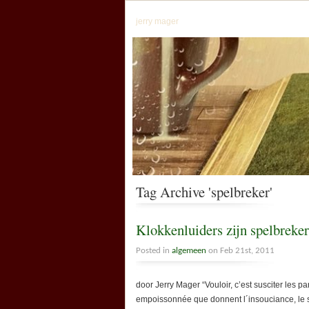
jerry mager
Tag Archive 'spelbreker'
Klokkenluiders zijn spelbreker
Posted in
algemeen
on Feb 21st, 2011
door Jerry Mager “Vouloir, c’est susciter les
empoissonnée que donnent l´insouciance, le s