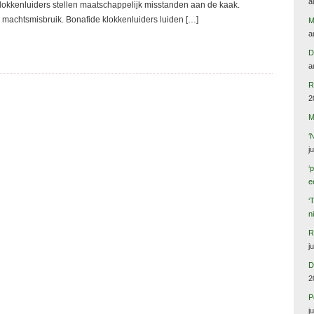
a
Klokkenluiders stellen maatschappelijk misstanden aan de kaak.
 machtsmisbruik. Bonafide klokkenluiders luiden […]
M
a
D
a
R
2
M
‘
j
‘
e
‘
n
R
j
D
2
P
j