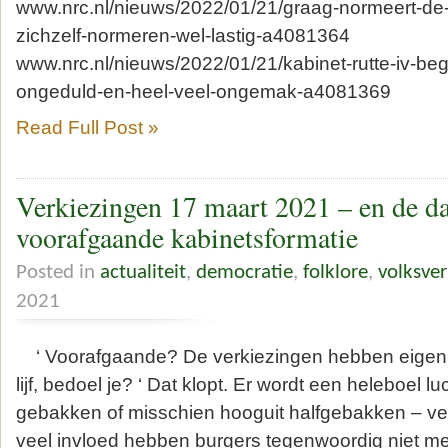
www.nrc.nl/nieuws/2022/01/21/graag-normeert-d
zichzelf-normeren-wel-lastig-a4081364
www.nrc.nl/nieuws/2022/01/21/kabinet-rutte-iv-begi
ongeduld-en-heel-veel-ongemak-a4081369
Read Full Post »
Verkiezingen 17 maart 2021 – en de d
voorafgaande kabinetsformatie
Posted in
actualiteit
,
democratie
,
folklore
,
volksver
2021
‘ Voorafgaande? De verkiezingen hebben eigenlij
lijf, bedoel je? ‘ Dat klopt. Er wordt een heleboel lu
gebakken of misschien hooguit halfgebakken – ver
veel invloed hebben burgers tegenwoordig niet mee