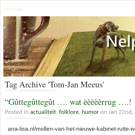
jerry mager
Tag Archive 'Tom-Jan Meeus'
“Gûttegûttegût …. wat èèèèèrrug ….!
Posted in
actualiteit
,
folklore
,
humor
on Jan 22nd,
ana-lisa.nl/mollen-van-het-nieuwe-kabinet-rutte-