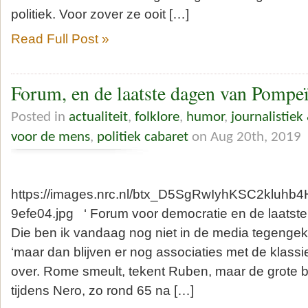
politiek. Voor zover ze ooit […]
Read Full Post »
Forum, en de laatste dagen van Pompeï
Posted in
actualiteit
,
folklore
,
humor
,
journalistiek
voor de mens
,
politiek cabaret
on Aug 20th, 2019
https://images.nrc.nl/btx_D5SgRwIyhKSC2kluhb4Hn
9efe04.jpg ‘ Forum voor democratie en de laats
Die ben ik vandaag nog niet in de media tegengeko
‘maar dan blijven er nog associaties met de klassi
over. Rome smeult, tekent Ruben, maar de grote b
tijdens Nero, zo rond 65 na […]