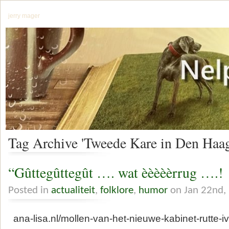
jerry mager
Tag Archive 'Tweede Kare in Den Haag
“Gûttegûttegût …. wat èèèèèrrug ….!
Posted in
actualiteit
,
folklore
,
humor
on Jan 22nd,
ana-lisa.nl/mollen-van-het-nieuwe-kabinet-rutte-