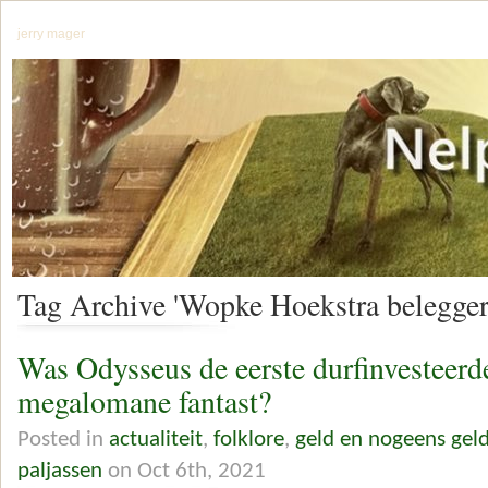
jerry mager
Tag Archive 'Wopke Hoekstra belegge
Was Odysseus de eerste durfinvesteerde
megalomane fantast?
Posted in
actualiteit
,
folklore
,
geld en nogeens gel
paljassen
on Oct 6th, 2021