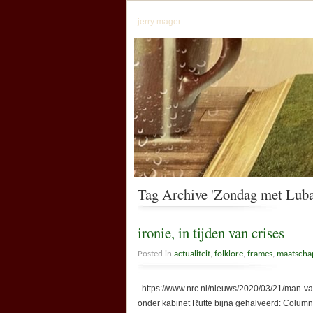
jerry mager
Tag Archive 'Zondag met Luba
ironie, in tijden van crises
Posted in
actualiteit
,
folklore
,
frames
,
maatscha
https://www.nrc.nl/nieuws/2020/03/21/
onder kabinet Rutte bijna gehalveerd: Colum