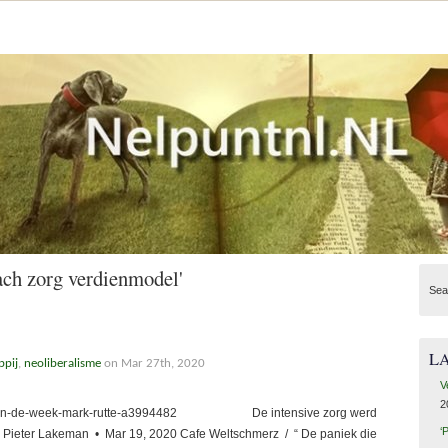
ch zorg verdienmodel'
Sea
L
ppij
,
neoliberalisme
on Mar 27th, 2020
V
2
man-van-de-week-mark-rutte-a3994482 De intensive zorg werd
‘
n Pieter Lakeman • Mar 19, 2020 Cafe Weltschmerz / “ De paniek die