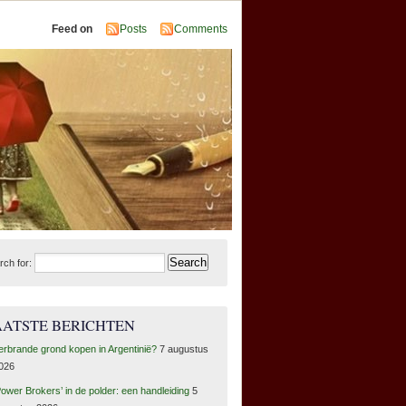
Feed on
Posts
Comments
rch for:
AATSTE BERICHTEN
erbrande grond kopen in Argentinië?
7 augustus
026
Power Brokers’ in de polder: een handleiding
5