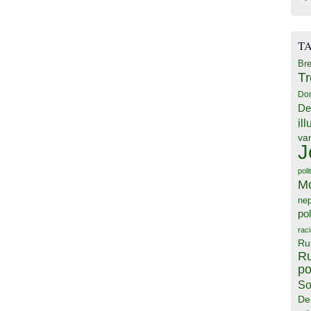
T
Bre
T
Do
De
il
va
J
poli
M
ne
pol
rac
Ru
Ru
po
So
De