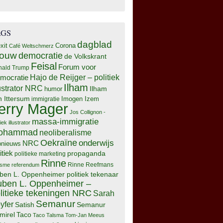
AGS
dagblad
xit
Corona
Café Weltschmerz
rouw
democratie
de Volkskrant
Feisal
Forum voor
nald Trump
Hajo de Reijger – politiek
mocratie
Ilham
lustrator NRC
Ilham
humor
n Ittersum
Imogen Izem
immigratie
erry Mager
Jos Collignon -
massa-immigratie
tiek illustrator
ohammad
neoliberalisme
Oekraïne
onderwijs
NRC
pnieuws
itiek
propaganda
politieke marketing
Rinne
isme
referendum
Rinne Reefmans
ben L. Oppenheimer politiek tekenaar
ben L. Oppenheimer –
litieke tekeningen NRC
Sarah
Semanur
yfer
Semanur
Satish
mirel
Taco
Taco Talsma
Tom-Jan Meeus