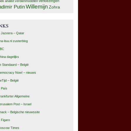
tiek analist
verdienmodellen
verkiezingen
Willemijn
adimir Putin
Zohra
INKS
l Jazeera – Qatar
na-lisa.nl zusterblog
BC
hina dagelijks
e Standaard – België
emocracy Now! – nieuws
eTijd – België
l País
rankfurter Allgemeine
erusalem Post – Israel
nack – Belgische nieuwssite
e Figaro
oscow Times