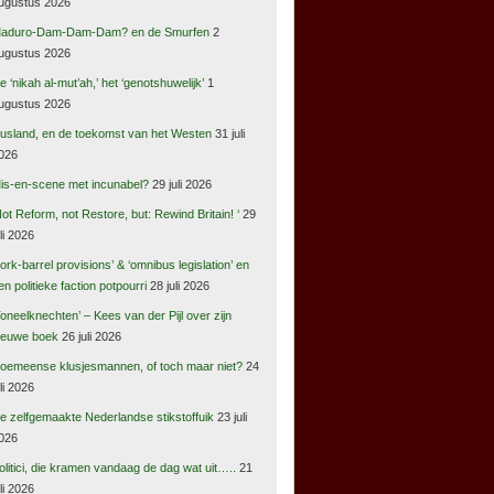
ugustus 2026
aduro-Dam-Dam-Dam? en de Smurfen
2
ugustus 2026
e ‘nikah al-mut’ah,’ het ‘genotshuwelijk’
1
ugustus 2026
usland, en de toekomst van het Westen
31 juli
026
is-en-scene met incunabel?
29 juli 2026
Not Reform, not Restore, but: Rewind Britain! ‘
29
uli 2026
pork-barrel provisions’ & ‘omnibus legislation’ en
en politieke faction potpourri
28 juli 2026
Toneelknechten’ – Kees van der Pijl over zijn
ieuwe boek
26 juli 2026
oemeense klusjesmannen, of toch maar niet?
24
uli 2026
e zelfgemaakte Nederlandse stikstoffuik
23 juli
026
olitici, die kramen vandaag de dag wat uit…..
21
uli 2026