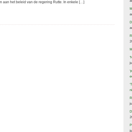
a
en aan het beleid van de regering Rutte. In enkele […]
M
a
D
a
R
2
M
‘
j
‘
e
‘
n
R
j
D
2
P
j