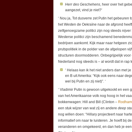
Herr des Geschehens
, heer over het geb
aangezet, vind je niet?’
‘ Nou ja, Tot dusverre zet Putin het gebeuren to
het Westen de Oekraïne naar de afgrond heeft g
zelfgenoegzame politici zijn nog steeds nijver
Westerse politici zijn beschamend benedenmaats
bedrijven aankomt. Kijk maar naar hetgeen zi
prutspolitiek in de polder van de afgelopen vijft
structuren doormodderen. Onbegrijpelijk voor 
Nederland nog steeds is – al wordt dat in rap 
‘ Helaas kan ik het niet anders dan met je
en B uit Amerika: “Kijk ook eens naar deg
wel bij Putin en zij niet)”. ‘
‘ Vladimir Putin is gewoon uitgekookt en een
van het Amerikaanse volk nog hoog in het vaand
bokkenwagen: Hill and Bill (Clinton –
Rodham
een stuk wijzer van wat zíj en andere
deep sta
nog willen doen: “Hillary projecteert naar har
informatief om naar te luisteren. Je hoeft bij 
veranderen en omgekeerd, en dan heb je ee