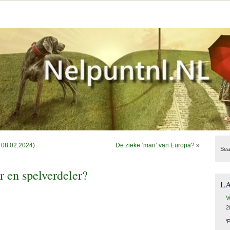
p 08.02.2024)
De zieke ‘man’ van Europa?
»
Sea
r en spelverdeler?
L
V
2
‘