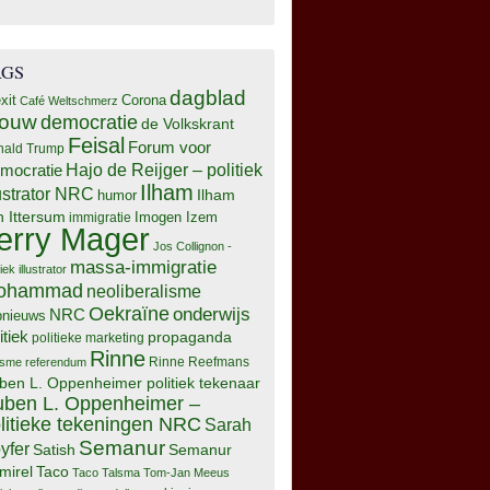
AGS
dagblad
xit
Corona
Café Weltschmerz
rouw
democratie
de Volkskrant
Feisal
Forum voor
nald Trump
Hajo de Reijger – politiek
mocratie
Ilham
lustrator NRC
Ilham
humor
n Ittersum
Imogen Izem
immigratie
erry Mager
Jos Collignon -
massa-immigratie
tiek illustrator
ohammad
neoliberalisme
Oekraïne
onderwijs
NRC
pnieuws
itiek
propaganda
politieke marketing
Rinne
isme
referendum
Rinne Reefmans
ben L. Oppenheimer politiek tekenaar
ben L. Oppenheimer –
litieke tekeningen NRC
Sarah
Semanur
yfer
Semanur
Satish
mirel
Taco
Taco Talsma
Tom-Jan Meeus