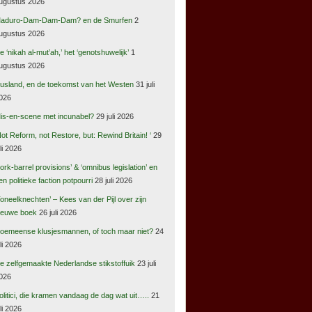
ugustus 2026
aduro-Dam-Dam-Dam? en de Smurfen
2
ugustus 2026
e ‘nikah al-mut’ah,’ het ‘genotshuwelijk’
1
ugustus 2026
usland, en de toekomst van het Westen
31 juli
026
is-en-scene met incunabel?
29 juli 2026
Not Reform, not Restore, but: Rewind Britain! ‘
29
uli 2026
pork-barrel provisions’ & ‘omnibus legislation’ en
en politieke faction potpourri
28 juli 2026
Toneelknechten’ – Kees van der Pijl over zijn
ieuwe boek
26 juli 2026
oemeense klusjesmannen, of toch maar niet?
24
uli 2026
e zelfgemaakte Nederlandse stikstoffuik
23 juli
026
olitici, die kramen vandaag de dag wat uit…..
21
uli 2026