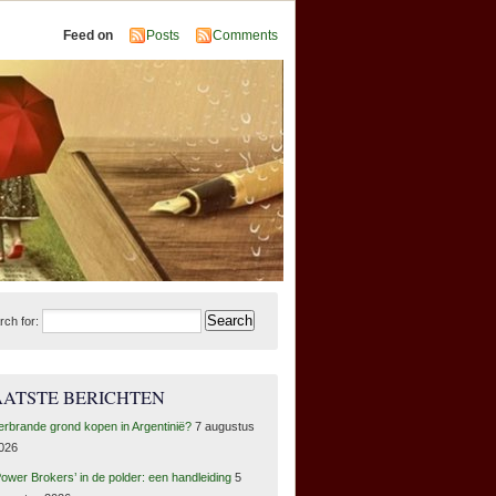
Feed on
Posts
Comments
rch for:
AATSTE BERICHTEN
erbrande grond kopen in Argentinië?
7 augustus
026
Power Brokers’ in de polder: een handleiding
5