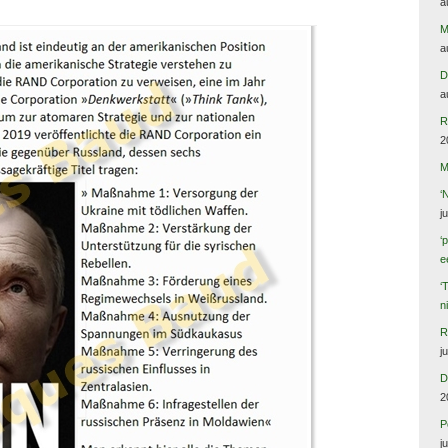
a
M
a
D
a
R
2
M
‘
j
‘
e
‘
n
R
j
D
2
P
j