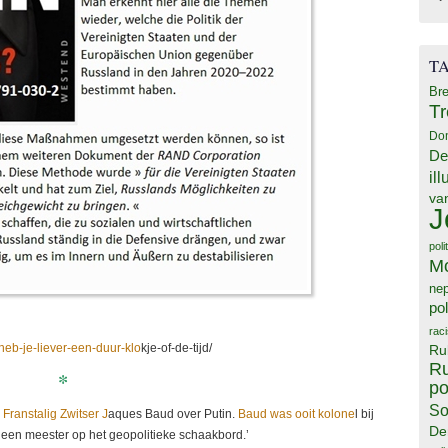
T
Bre
T
Do
De
il
va
J
poli
M
ne
pol
rac
heb-je-liever-een-duur-klo
kje-of-de-tijd/
Ru
Ru
*
po
So
 Franstalig Zwitser J
aques Baud over Putin.
Baud was ooit kolone
l bij
De
n een meester op het geopolitieke schaakbord.’