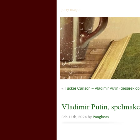
jerry mager
«
Tucker Carlson – Vladimir Putin (gesprek o
Vladimir Putin, spelmake
Feb 11th, 2024 by
Panglosss