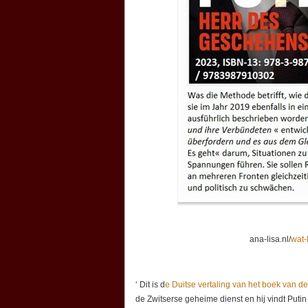
ana-lisa.nl/
wat-
‘ Dit is d
e Duitse vertaling van het boek van de
de Zwitserse geheime dienst en hij vindt Puti