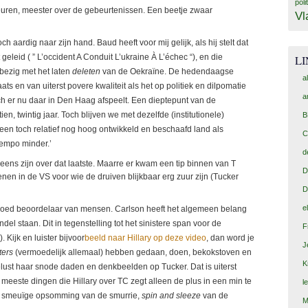
poli
euren, meester over de gebeurtenissen. Een beetje zwaar
Vl
ch aardig naar zijn hand. Baud heeft voor mij gelijk, als hij stelt dat
eleid ( ” L’occident A Conduit L’ukraine À L’échec “), en die
L
 bezig met het laten
deleten
van de Oekraïne. De hedendaagse
a
 en van uiterst povere kwaliteit als het op politiek en dilpomatie
a
ch er nu daar in Den Haag afspeelt. Een dieptepunt van de
ien, twintig jaar. Toch blijven we met dezelfde (institutionele)
B
een toch relatief nog hoog ontwikkeld en beschaafd land als
C
tempo minder.’
d
 eens zijn over dat laatste. Maarre er kwam een tip binnen van T
D
enen in de VS voor wie de druiven blijkbaar erg zuur zijn (Tucker
D
e
 goed beoordelaar van mensen. Carlson heeft het algemeen belang
el staan. Dit in tegenstelling tot het sinistere span voor de
F
). Kijk en luister bijvoor
beeld naar Hillary op deze video
, dan word je
J
ters
(vermoedelijk allemaal) hebben gedaan, doen, bekokstoven en
K
telust haar snode daden en denkbeelden op Tucker. Dat is uiterst
de meeste dingen die Hillary over TC zegt alleen de plus in een min te
l
n smeuïge opsomming van de smurrie,
spin and sleeze
van de
M