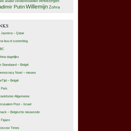
tiek analist
verdienmodellen
verkiezingen
Willemijn
adimir Putin
Zohra
INKS
l Jazeera – Qatar
na-lisa.nl zusterblog
BC
hina dagelijks
e Standaard – België
emocracy Now! – nieuws
eTijd – België
l País
rankfurter Allgemeine
erusalem Post – Israel
nack – Belgische nieuwssite
e Figaro
oscow Times