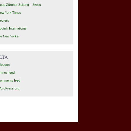
eue Zürcher Zeitung – Swiss
ew York Times
euters
putnik International
he New Yorker
ETA
nloggen
ntries feed
omments feed
ordPress.org