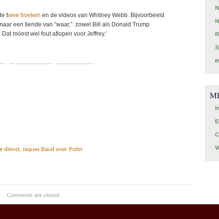
N
e t
wee boeken
en de videos van Whitney Webb. Bijvoorbeeld
N
 maar een tiende van “waar,” zowel Bill als Donald Trump
. Dat móest wel fout aflopen voor Jeffrey.’
R
S
t
. …………………. ……………….
M
I
E
C
W
e dienst
,
Jaques Baud over Putin
Comments are closed.