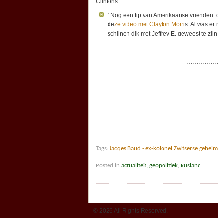
Clintons.” ‘
‘ Nog een tip van Amerikaanse vrienden: d
de
ze video met Clayton Morri
s. Al was er
schijnen dik met Jeffrey E. geweest te zijn
………………
Tags:
Jacqes Baud - ex-kolonel Zwitserse geheim
Posted in
actualiteit
,
geopolitiek
,
Rusland
© 2026 All Rights Reserved.