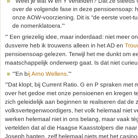
‘”Weet je wat W en Y vertelden? Dat ze steeds 
over de volgende fase in deze pensioensoap: 
onze AOW-voorziening. Dit is “de eerste voet-t
de nomenklatoera.”‘
‘” Een griezelig idee, maar inderdaad: niet meer o
dusverre heb ik trouwens alleen in het AD en
Trou
pensioensoap gelezen. Terwijl het me dunkt om een
maatschappelijk onderwerp gaat. Is dat niet curieu
‘”En b
ij Arno Wellens
.”‘
‘”Dat klopt, bij Current Ratio. G en P spraken met m
over het gedoe met onze pensioenen en kregen t
zich geleidelijk aan beginnen te realiseren dat 
volksvertegenwoordigers, het volk helemaal niet 
werken helemaal niet in ons belang, maar vaak t
vertelden dat al die Haagse Kaasstolpers die naa
Joseph hapten, zelf helemaal niets met het casin