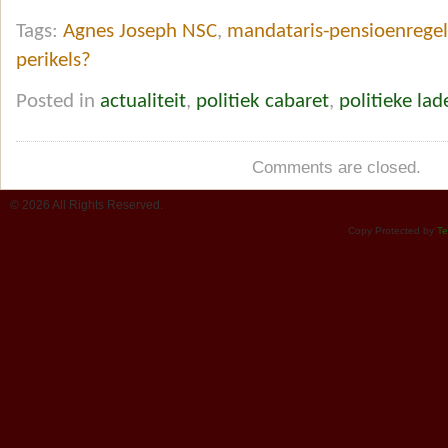
Tags:
Agnes Joseph NSC
,
mandataris-pensioenrege
perikels?
Posted in
actualiteit
,
politiek cabaret
,
politieke lad
Comments are closed.
© 2026 All Rights Reserved.
Copy Protected by
Te