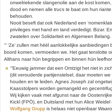
onwelriekende slangenolie aan de kost komen, 
dood en nemen alle trucs te baat om hun riante 
behouden.
Nooit beseft dat ook Nederland een ‘nomenklatoe
privileges met hand en tand verdedigt. Bizar. E
zwatelen over Solidariteit en Algemeen Belang. B
‘” ‘Ze’ zullen met héél aanlokkelijke aanbiedingen
boord komen, vermoeden we. Het gaat tenslotte om
Althans naar hún begrippen en binnen hún leefhori
‘”Eeuwig jammer dat een Omtzigt het niet in zich
(dit verouderde partijenstelsel, daar moeten we 
houden en te leiden. Agnes Joseph zal ongetwi
Kaasstolpers worden gemangeld en gecentrifuge
Wij kijken vaak met afgunst naar de Oostenrijk
Kickl (FPÖ), en Duitsland met hun Alice Weidel 
Wolfgang Grupp
is helaas niet openbaar Waarom