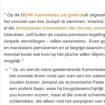
‘” Op de D
ENK-Kamerleden zal grote dr
uk uitgeo
het voorstel van mw Joseph te stemmen. Vreemd, o
al die
komedianten-Kamerleden die met een stor
inbeukten, zelf buiten de casino-pensioen-regeling 
simpele stervelingen – willen aansmeren. Even g
en mandataris-pensioenen en je begrijpt waarom
meestal koste wat kost op het pluche willen blijve
mogelijk.”‘
‘” Ja, en wel de minst-getalenteerde Kamerlede
het normale leven nooit aan ruim een ton salari
zouden komen. Iemand als econometrist Pieter 
een andere baan, waar hij hoogstwaarschijnlijk
zou kunnen scoren, maar al die sneuë scharre
schlemielen, die alleen met het aanprijzen van