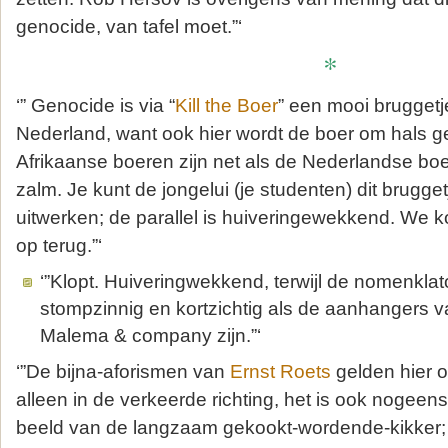
genocide, van tafel moet.”‘
*
‘” Genocide is via “
Kill the Boer
” een mooi bruggetje
Nederland, want ook hier wordt de boer om hals g
Afrikaanse boeren zijn net als de Nederlandse bo
zalm. Je kunt de jongelui (je studenten) dit brugget
uitwerken; de parallel is huiveringewekkend. We k
op terug.”‘
‘”Klopt. Huiveringwekkend, terwijl de nomenklato
stompzinnig en kortzichtig als de aanhangers 
Malema & company zijn.”‘
‘”De bijna-aforismen van
Ernst Roets
gelden hier o
alleen in de verkeerde richting, het is ook nogeen
beeld van de langzaam gekookt-wordende-kikker; 