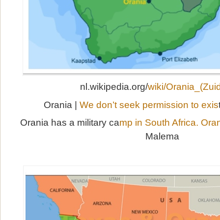
nl.wikipedia.org/
wiki/Orania_(Zuid
Orania |
We don’t seek permission to exis
Orania has a military ca
mp in South Africa. Oran
Malema