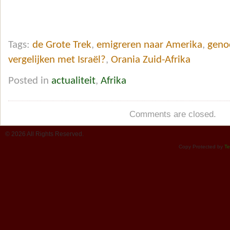
Tags:
de Grote Trek
,
emigreren naar Amerika
,
geno
vergelijken met Israël?
,
Orania Zuid-Afrika
Posted in
actualiteit
,
Afrika
Comments are closed.
© 2026 All Rights Reserved.
Copy Protected by
Te