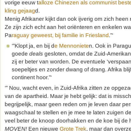
vorige eeuw t
alloze Chinezen als communist best
kling gejaag
d.
Menig Afrikaner kijkt dan ook ijverig om zich hee
Ze zijn zich echt aan het oriënteren en enkelen wa
Pa
raguay geweest, bij familie in Friesland
.”‘
‘”Klopt ja, en bij d
e Mennoniete
n. Ook in Parag
goede
deals
gesloten, omdat de Zuid-Amerikan
zij er beter van worden. De eventuele ‘verspaan
soepeltjes en zonder dwang of drang. Afrika blij
continent hoor.”‘
‘” Nou, wacht even, in Zuid-Afrika zitten ze opgez
van de apartheid. Maar je hebt gelijk: dat is missc
begrijpelijk, maar geen reden om je leven daar pe
waagschaal te stellen en je mee te laten zuigen de
veel beter de knoop doorhakken en de koe bij de 
MOVEN!
Een nieuwe
Grote Trek
, maar dan overze