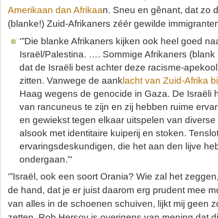
Amerikaan dan Afrikaa
n. Sneu en gênant, dat zo dui
(blanke!) Zuid-Afrikaners zéér gewilde immigranten 
‘”Die blanke Afrikaners kijken ook heel goed naa
Israël/Palestina. …. Sommige Afrikaners (blank
dat de Israëli best achter deze racisme-apeko
zitten. Vanwege de aank
lacht van Zuid-Afrika b
Haag wegens de genocide in Gaza. De Israëli 
van rancuneus te zijn en zij hebben ruime ervar
en gewiekst tegen elkaar uitspelen van divers
alsook met identitaire kuiperij en stoken. Tenslot
ervaringsdeskundigen, die het aan den lijve h
ondergaan.”‘
‘”Israël, ook een soort Orania? Wie zal het zeggen,
de hand, dat je er juist daarom erg prudent mee m
van alles in de schoenen schuiven, lijkt mij geen z
zetten. Rob Hersov is overigens van mening dat 