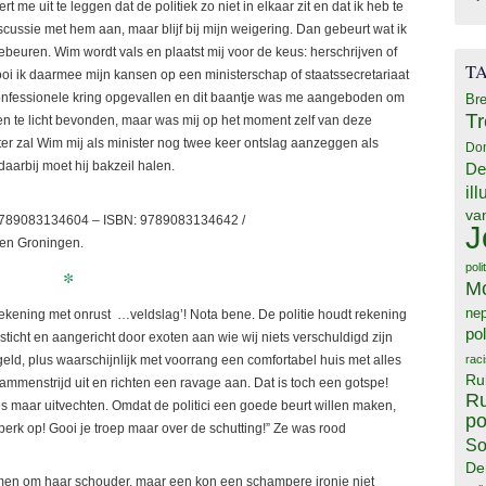
 me uit te leggen dat de politiek zo niet in elkaar zit en dat ik heb te
cussie met hem aan, maar blijf bij mijn weigering. Dan gebeurt wat ik
gebeuren. Wim wordt vals en plaatst mij voor de keus: herschrijven of
T
rgooi ik daarmee mijn kansen op een ministerschap of staatssecretariaat
confessionele kring opgevallen en dit baantje was me aangeboden om
Bre
T
en te licht bevonden, maar was mij op het moment zelf van deze
ter zal Wim mij als minister nog twee keer ontslag aanzeggen als
Do
aarbij moet hij bakzeil halen.
De
il
va
9789083134604 – ISBN: 9789083134642 /
J
en Groningen.
poli
*
M
ne
 rekening met onrust …veldslag’! Nota bene. De politie houdt rekening
pol
ticht en aangericht door exoten aan wie wij niets verschuldigd zijn
rac
 geld, plus waarschijnlijk met voorrang een comfortabel huis met alles
Ru
tammenstrijd uit en richten een ravage aan. Dat is toch een gotspe!
Ru
etes maar uitvechten. Omdat de politici een goede beurt willen maken,
po
perk op! Gooi je troep maar over de schutting!” Ze was rood
So
De
men om haar schouder, maar een kon een schampere ironie niet