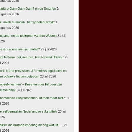
ugustus 2026
aduro-Dam-Dam-Dam? en de Smurfen
2
ugustus 2026
e ‘nikah al-mut’ah,’ het ‘genotshuwelijk’
1
ugustus 2026
usland, en de toekomst van het Westen
31 juli
026
is-en-scene met incunabel?
29 juli 2026
Not Reform, not Restore, but: Rewind Britain! ‘
29
uli 2026
pork-barrel provisions’ & ‘omnibus legislation’ en
en politieke faction potpourri
28 juli 2026
Toneelknechten’ – Kees van der Pijl over zijn
ieuwe boek
26 juli 2026
oemeense klusjesmannen, of toch maar niet?
24
uli 2026
e zelfgemaakte Nederlandse stikstoffuik
23 juli
026
olitici, die kramen vandaag de dag wat uit…..
21
uli 2026