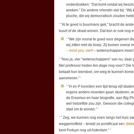
onderdrukken: “Dat komt omdat wij bescha
wreken.” De andere vriendin viel bij: “Wij
pluche, die wij democratisch zouden hebb
‘ “Al te goed is buurmans gek,” bracht de ande
buurt of de straat wonen. Dat kon er ook nog e
‘ “We zijn vooral te goed voor degenen die
wij zitten met de troep. Zij komen overal
–
mind you
: vier
! – wetenschappers moet la
‘ “Nou ja, vier “wetenschappers” van nu, daar g
titel professor heden ten dage nog voor? Die l
betaalt hun leerstoel, om weg te kunnen kome
aansmeren.” ‘
‘ “H en P hoorden een tijd terug vijf stud
ergens anders moesten gaan studeren, wa
de Erasmus en haar biografie, aan Big Ph
wel hetzelfde zou zijn. Gewoon die colle
stad om te wonen.” ‘
‘ ” Zeg, we kunnen nog even langs het huis va
weggemoffeld – terwijl ze pontificaal ee
n dikk
kent Fortuyn nog uit Asterdam.” ‘