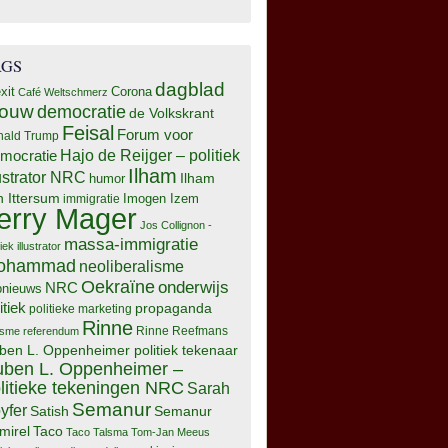
AGS
dagblad
xit
Corona
Café Weltschmerz
rouw
democratie
de Volkskrant
Feisal
Forum voor
nald Trump
Hajo de Reijger – politiek
mocratie
Ilham
lustrator NRC
Ilham
humor
n Ittersum
Imogen Izem
immigratie
erry Mager
Jos Collignon -
massa-immigratie
tiek illustrator
ohammad
neoliberalisme
Oekraïne
onderwijs
NRC
pnieuws
itiek
propaganda
politieke marketing
Rinne
isme
referendum
Rinne Reefmans
ben L. Oppenheimer politiek tekenaar
ben L. Oppenheimer –
litieke tekeningen NRC
Sarah
Semanur
yfer
Semanur
Satish
mirel
Taco
Taco Talsma
Tom-Jan Meeus