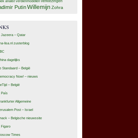
tiek analist
verdienmodellen
verkiezingen
Willemijn
adimir Putin
Zohra
INKS
l Jazeera – Qatar
na-lisa.nl zusterblog
BC
hina dagelijks
e Standaard – België
emocracy Now! – nieuws
eTijd – België
l País
rankfurter Allgemeine
erusalem Post – Israel
nack – Belgische nieuwssite
e Figaro
oscow Times