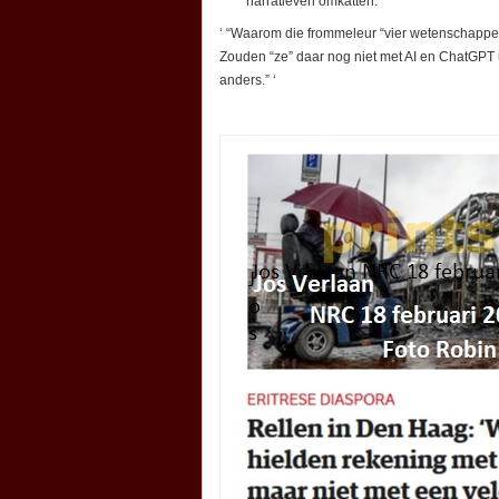
narratieven omkatten.” ‘
‘ “Waarom die frommeleur “vier wetenschapper
Zouden “ze” daar nog niet met AI en ChatGP
anders.” ‘