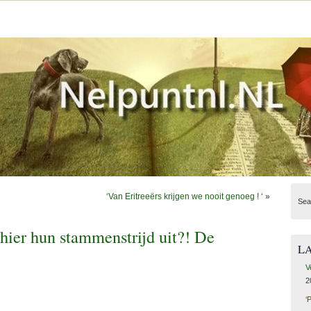
‘Van Eritreeërs krijgen we nooit genoeg ! ‘
»
Sea
hier hun stammenstrijd uit?! De
L
V
2
‘