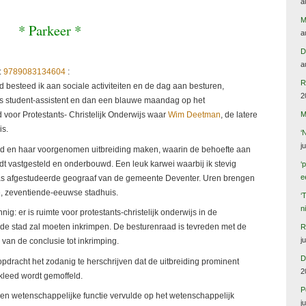
a
M
* Parkeer *
a
D
a
:
9789083134604
:
R
d besteed ik aan sociale activiteiten en de dag aan besturen,
2
ls student-assistent en dan een blauwe maandag op het
M
voor Protestants- Christelijk Onderwijs waar
Wim Deetman
, de latere
is.
‘
j
tad en haar voorgenomen uitbreiding maken, waarin de behoefte aan
ordt vastgesteld en onderbouwd. Een leuk karwei waarbij ik stevig
‘
e
as afgestudeerde geograaf van de gemeente Deventer. Uren brengen
e, zeventiende-eeuwse stadhuis.
‘
n
ig: er is ruimte voor protestants-christelijk onderwijs in de
de stad zal moeten inkrimpen. De besturenraad is tevreden met de
R
j
 van de conclusie tot inkrimping.
D
opdracht het zodanig te herschrijven dat de uitbreiding prominent
2
rkleed wordt gemoffeld.
P
 een wetenschappelijke functie vervulde op het wetenschappelijk
j