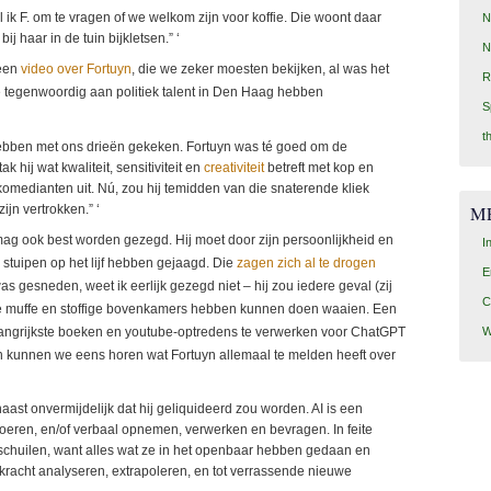
l ik F. om te vragen of we welkom zijn voor koffie. Die woont daar
N
 haar in de tuin bijkletsen.” ‘
N
 een
video over Fortuyn
, die we zeker moesten bekijken, al was het
R
e tegenwoordig aan politiek talent in Den Haag hebben
S
t
e hebben met ons drieën gekeken. Fortuyn was té goed om de
k hij wat kwaliteit, sensitiviteit en
creativiteit
betreft met kop en
omedianten uit. Nú, zou hij temidden van die snaterende kliek
ijn vertrokken.” ‘
M
mag ook best worden gezegd. Hij moet door zijn persoonlijkheid en
I
 stuipen op het lijf hebben gejaagd. Die
zagen zich al te drogen
E
was gesneden, weet ik eerlijk gezegd niet – hij zou iedere geval (zij
C
 die muffe en stoffige bovenkamers hebben kunnen doen waaien. Een
W
elangrijkste boeken en youtube-optredens te verwerken voor ChatGPT
an kunnen we eens horen wat Fortuyn allemaal te melden heeft over
 haast onvermijdelijk dat hij geliquideerd zou worden. AI is een
nvoeren, en/of verbaal opnemen, verwerken en bevragen. In feite
rschuilen, want alles wat ze in het openbaar hebben gedaan en
kracht analyseren, extrapoleren, en tot verrassende nieuwe