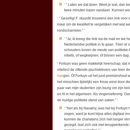
‘ ” Laten we dat doen. Weet je wat, dan be
twee minuten lopen vandaan. Kunnen we bij
‘ ” Gezellig! F. stuurde trouwens een link voor
maar om de kwaliteit te vergelijken met wat w
rondscharrelen.” ‘
‘ “Ja, ik kreeg die link via de mail en w
Nederlandse politiek in te gaan. Tóen al sta
schouders boven de meute van politieke k
nitwits, of wegkwijnen, óf binnen een dag z
‘ Fortuyn was geen makkelijk heerschap, dat 
intellect de zittende plucheklevers van toen de
han
gen. Óf Fortuyn uit het juist premiershout 
het misschien tijdelijk) een frisse wind door
paar van mijn studenten zijn bezig om zijn b
en AI in het algemeen. Als vingeroefening. D
de huidge politieke stand van zaken.” ‘
‘ “Net als bij Navalny, was het bij Fortuyn
zegen, want je kunt bijna alles digitaal i
kunnen de charlatans zich niet langer ve
gezegd, laat zich ook met terugwerkende 