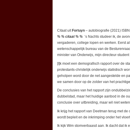
Citaat uit
Fortuyn
– autobiografie (2021) ISBN
% % citaat % %
‘s Nachts studeer ik, de avon
vergaderen, college lopen en werken. Eerst a
wetenschappelijk bureau van de Besturenraad 
minister van Onderwijs, mijn directeur-student 
[I]k moet een demografisch rapport over de s
protestants-christelijk onderwijs statistisch w
geholpen word door de net aangestelde en p
we samen door op de zolder van het prachtig
De conclusies van het rapport zijn ondubbelzinn
dubbelstad, maar het huidige aanbod in de ou
conclusie over uitbreiding, maar wil niet weten
Ik krijg het rapport van Deetman terug met de 
wordt bepleit en de inkrimping onder het vloe
Ik kijk Wim stomverbaasd aan. Ik dacht dat ik