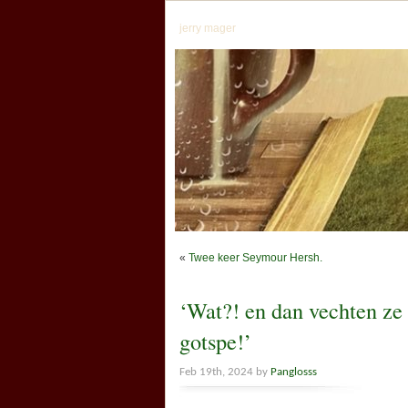
jerry mager
«
Twee keer Seymour Hersh.
‘Wat?! en dan vechten ze 
gotspe!’
Feb 19th, 2024 by
Panglosss