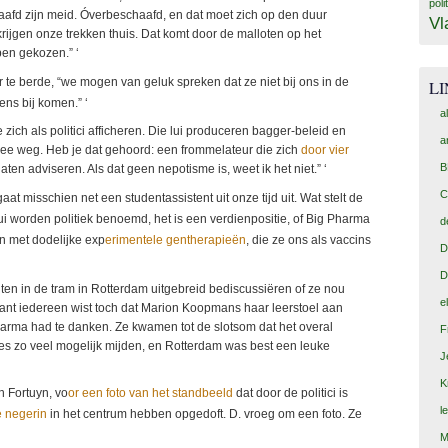
poli
afd zijn meid. Óverbeschaafd, en dat moet zich op den duur
Vl
 krijgen onze trekken thuis. Dat komt door de malloten op het
en gekozen.” ‘
r te berde, “we mogen van geluk spreken dat ze niet bij ons in de
L
ens bij komen.” ‘
a
 zich als politici afficheren. Die lui produceren bagger-beleid en
a
 mee weg. Heb je dat gehoord: een frommelateur die zich
door vier
B
ten adviseren. Als dat geen nepotisme is, weet ik het niet.” ‘
C
aat misschien net een studentassistent uit onze tijd uit. Wat stelt de
ui worden politiek benoemd, het is een verdienpositie, of Big Pharma
d
n met dodelijke exp
erimentele gentherapieën
, die ze ons als vaccins
D
D
enten in de tram in Rotterdam uitgebreid bediscussiëren of ze nou
e
nt iedereen wist toch dat Marion Koopmans haar leerstoel aan
arma had te danken. Ze kwamen tot de slotsom dat het overal
F
ges zo veel mogelijk mijden, en Rotterdam was best een leuke
J
K
n Fortuyn, vo
or een foto van het standbeeld
dat door de politici is
l
e negerin
in het centrum hebben opgedoft. D. vroeg om een foto. Ze
M