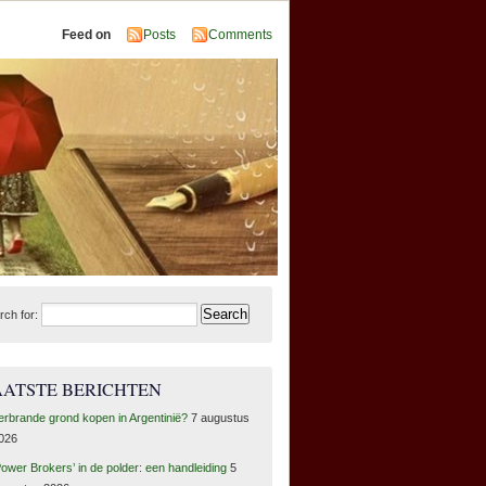
Feed on
Posts
Comments
rch for:
AATSTE BERICHTEN
erbrande grond kopen in Argentinië?
7 augustus
026
Power Brokers’ in de polder: een handleiding
5