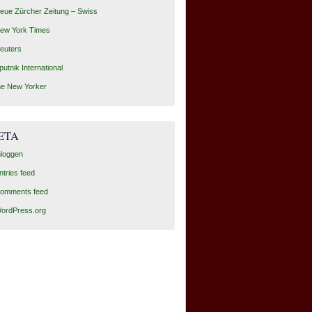
eue Zürcher Zeitung – Swiss
ew York Times
euters
putnik International
he New Yorker
ETA
nloggen
ntries feed
omments feed
ordPress.org