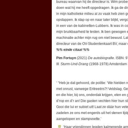
bureau waarvan hij de directeur is. Wim probeert
doen wat hij me heeft opgedragen. Ik ga de dis
in mijn katholieke milieu al zo vaak heb zien 
opstappen. Ik stap op en naar later blijkt, ve
in een van de kabinetten-Lubbers. Ik was in 
mijn bruikbaarheid te testen. Ik ben gewogen 
machinatie achter mijn rug om niet bewust. La
directeur van de OV-Studentenkaart BV, maar d
%% einde citaat %%
Pim Fortuyn
(2021)
De autobiografie
. ISBN: 
III
Sturm-Und-Drang
(1968-1978) Amsterdam 
‘ “Heb je dat gehoord, de politie: ‘We hielden
met onrust, vanwege Eritreeërs?! Veldslag. Ges
en die hier, bij ons, onderdak krijgen, eten en
d’rop en d’r an! Die gasten vechten hier hun s
Gooi die lui er subiet uit! Laat ze dáár hun v
zadelen ze ons met engerds uit het stenen tijd
aangelopen en stampvoette.’
‘Haar vriendinnen legden kalmerende ar