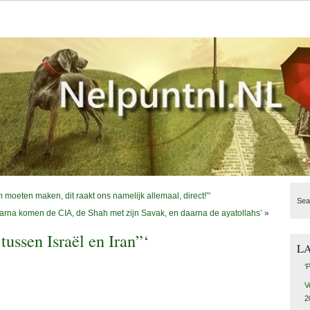
m moeten maken, dit raakt ons namelijk allemaal, direct!”‘
Sea
na komen de CIA, de Shah met zijn Savak, en daarna de ayatollahs’
»
tussen Israël en Iran”‘
L
‘
V
2