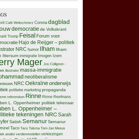
AGS
dagblad
xit
Corona
Café Weltschmerz
rouw
democratie
de Volkskrant
Feisal
Forum voor
nald Trump
Hajo de Reijger – politiek
mocratie
Ilham
lustrator NRC
Ilham
humor
n Ittersum
Imogen Izem
immigratie
erry Mager
Jos Collignon -
massa-immigratie
tiek illustrator
ohammad
neoliberalisme
Oekraïne
onderwijs
NRC
pnieuws
itiek
propaganda
politieke marketing
Rinne
isme
referendum
Rinne Reefmans
ben L. Oppenheimer politiek tekenaar
ben L. Oppenheimer –
litieke tekeningen NRC
Sarah
Semanur
yfer
Semanur
Satish
mirel
Taco
Taco Talsma
Tom-Jan Meeus
tiek analist
verdienmodellen
verkiezingen