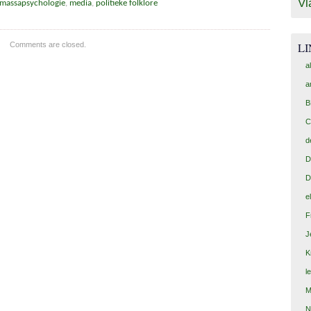
Vl
massapsychologie
,
media
,
politieke folklore
L
Comments are closed.
a
a
B
C
d
D
D
e
F
J
K
l
M
N