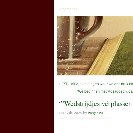
jerry mager
«
‘”Kijk, dit zijn de dingen waar we ons druk o
‘We beginnen met Mosaddegh, daar
‘”Wedstrijdjes vérplassen 
Jun 17th, 2025 by
Panglosss