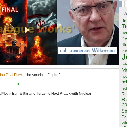
T
Bre
T
Do
De
il
va
J
poli
M
 the Final Blow
to the American Empire?
ne
pol
*
rac
 Plot in Iran & Ukraine! Israel to Next Attack with Nuclear!
Ru
Ru
po
So
De
poli