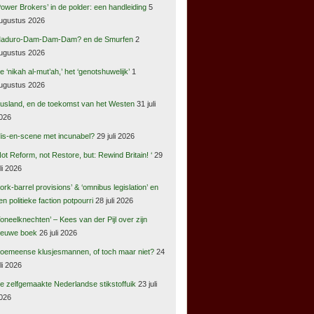
Power Brokers’ in de polder: een handleiding
5
ugustus 2026
aduro-Dam-Dam-Dam? en de Smurfen
2
ugustus 2026
e ‘nikah al-mut’ah,’ het ‘genotshuwelijk’
1
ugustus 2026
usland, en de toekomst van het Westen
31 juli
026
is-en-scene met incunabel?
29 juli 2026
Not Reform, not Restore, but: Rewind Britain! ‘
29
uli 2026
pork-barrel provisions’ & ‘omnibus legislation’ en
en politieke faction potpourri
28 juli 2026
Toneelknechten’ – Kees van der Pijl over zijn
ieuwe boek
26 juli 2026
oemeense klusjesmannen, of toch maar niet?
24
uli 2026
e zelfgemaakte Nederlandse stikstoffuik
23 juli
026