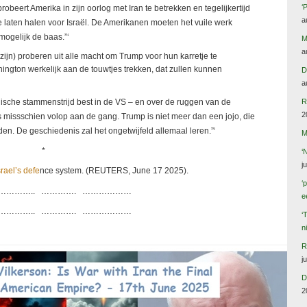
‘
robeert Amerika in zijn oorlog met Iran te betrekken en tegelijkertijd
a
te laten halen voor Israël. De Amerikanen moeten het vuile werk
mogelijk de baas.”‘
M
a
zijn) proberen uit alle macht om Trump voor hun karretje te
ington werkelijk aan de touwtjes trekken, dat zullen kunnen
D
a
ëlische stammenstrijd best in de VS – en over de ruggen van de
R
2
 missschien volop aan de gang. Trump is niet meer dan een jojo, die
en. De geschiedenis zal het ongetwijfeld allemaal leren.”‘
M
*
‘
j
srael’s defe
nce system. (REUTERS, June 17 2025).
‘
…………….. …………. ………………
e
…………….. …………. ………………
‘
n
R
j
D
2