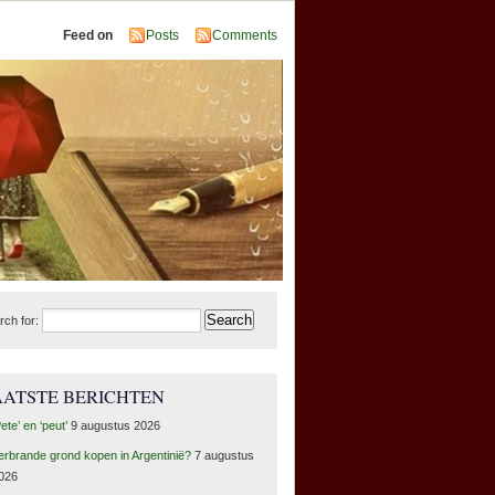
Feed on
Posts
Comments
rch for:
AATSTE BERICHTEN
Pete’ en ‘peut’
9 augustus 2026
erbrande grond kopen in Argentinië?
7 augustus
026