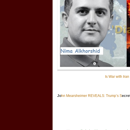
Is War with Iran
Jo
hn Mearsheimer REVEALS: Trump’s S
ecret