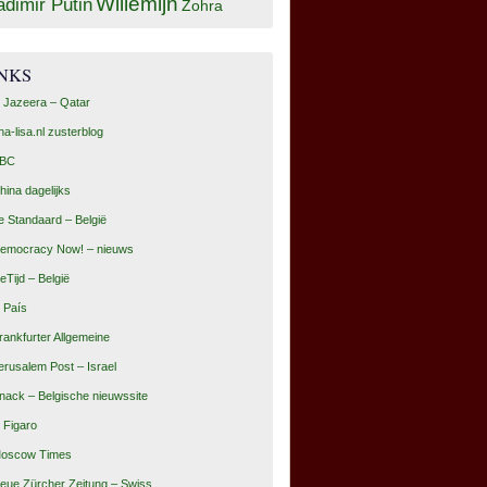
Willemijn
adimir Putin
Zohra
INKS
l Jazeera – Qatar
na-lisa.nl zusterblog
BC
hina dagelijks
e Standaard – België
emocracy Now! – nieuws
eTijd – België
l País
rankfurter Allgemeine
erusalem Post – Israel
nack – Belgische nieuwssite
e Figaro
oscow Times
eue Zürcher Zeitung – Swiss