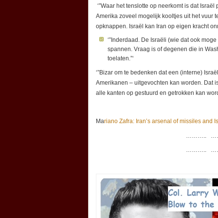
‘”Waar het tenslotte op neerkomt is dat Israël p
Amerika zoveel mogelijk kooltjes uit het vuur 
opknappen. Israël kan Iran op eigen kracht on
‘”Inderdaad. De Israëli (wie dat ook moge 
spannen. Vraag is of degenen die in Wash
toelaten.”‘
‘”Bizar om te bedenken dat een (interne) Isra
Amerikanen – uitgevochten kan worden. Dat is
alle kanten op gestuurd en getrokken kan word
Ma
riano Zafra: Iran’s arsenal of missiles and I
……….. 
……….. 