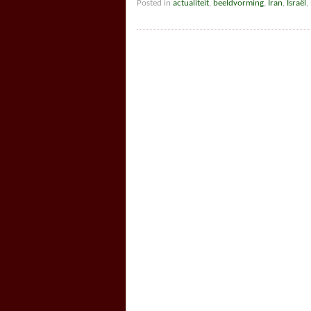
Posted in
actualiteit
,
beeldvorming
,
Iran
,
Israël
,